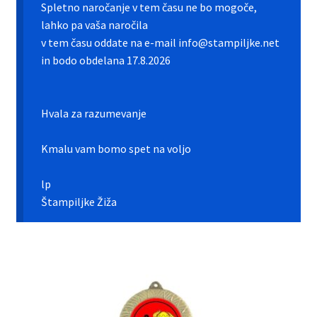
Galerija pokali
Spletno naročanje v tem času ne bo mogoče,
lahko pa vaša naročila
Galerija športnih vstavkov
v tem času oddate na e-mail info@stampiljke.net
in bodo obdelana 17.8.2026
Hitra izdelava pokalov, medalj, plaket
Hvala za razumevanje
Katalog pokalov in medalj
Kmalu vam bomo spet na voljo
Košarica
lp
Moj profil
Štampiljke Žiža
Pogoji poslovanja in piškotki
Pokali.net Kontakt
Zaključek nakupa