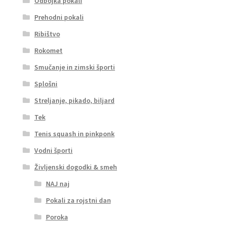
Odbojka pokali
Prehodni pokali
Ribištvo
Rokomet
Smučanje in zimski športi
Splošni
Streljanje, pikado, biljard
Tek
Tenis squash in pinkponk
Vodni športi
Življenski dogodki & smeh
NAJ naj
Pokali za rojstni dan
Poroka