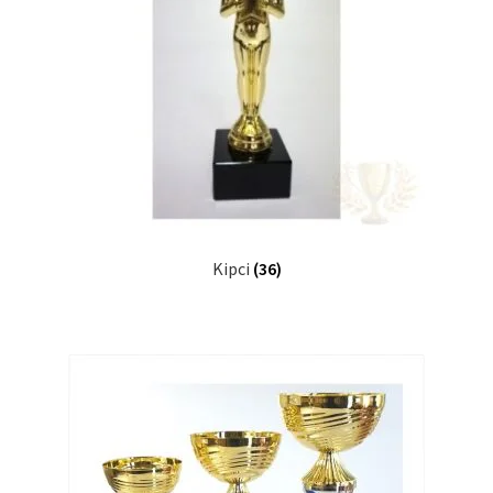
Kipci
(36)