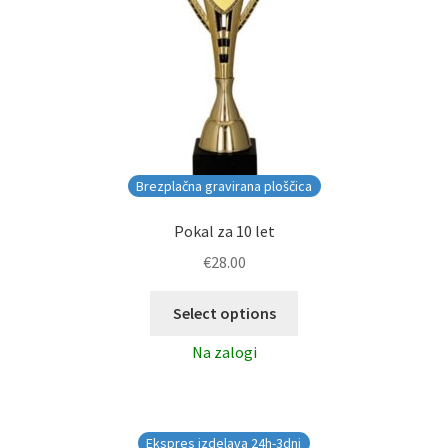
Brezplačna gravirana ploščica
Pokal za 10 let
€
28.00
Select options
Na zalogi
Ekspres izdelava 24h-3dni