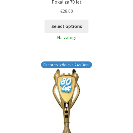
Pokal za 70 let
€
28.00
Select options
Na zalogi
Ekspres izdelava 24h-3dni