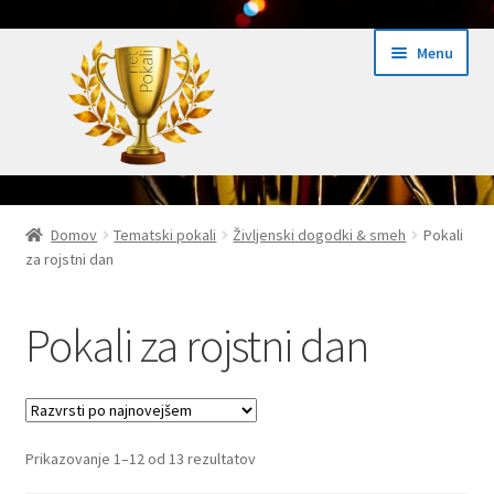
Skip
Skip
Menu
to
to
navigation
content
Domov
Domov
Tematski pokali
Življenski dogodki & smeh
Pokali
za rojstni dan
Domov Pokali.net
Ekspres izdelava pokalov 24h
Pokali za rojstni dan
Embed iList
Galerija medalje
Razvrščeno
Prikazovanje 1–12 od 13 rezultatov
po