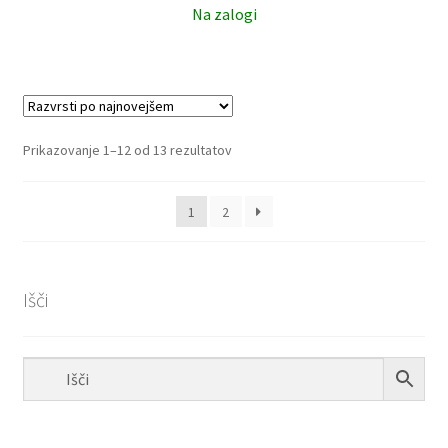
Na zalogi
Razvrščeno
Prikazovanje 1–12 od 13 rezultatov
po
datumu
1
2
Išči