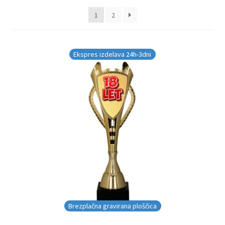
Galerija pokali
datumu
1
2
Galerija športnih vstavkov
Hitra izdelava pokalov, medalj, plaket
Ekspres izdelava 24h-3dni
Katalog pokalov in medalj
Košarica
Moj profil
Pogoji poslovanja in piškotki
Pokali.net Kontakt
Brezplačna gravirana ploščica
Zaključek nakupa