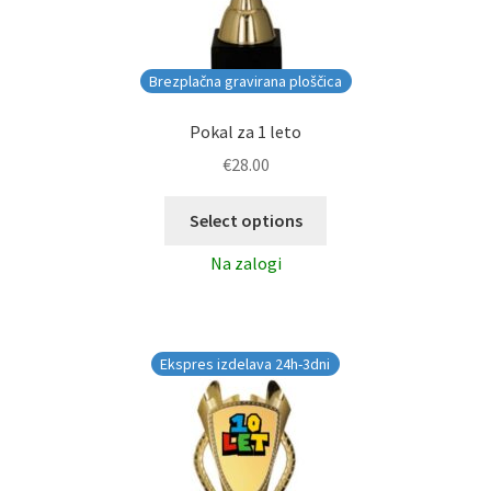
Brezplačna gravirana ploščica
Pokal za 1 leto
€
28.00
Select options
Na zalogi
Ekspres izdelava 24h-3dni