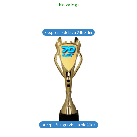
Na zalogi
Ekspres izdelava 24h-3dni
Brezplačna gravirana ploščica