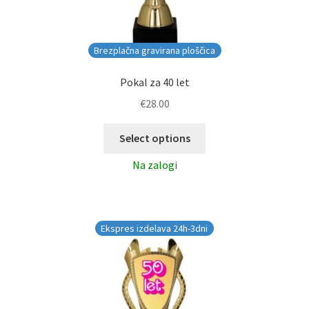
Brezplačna gravirana ploščica
Pokal za 40 let
€
28.00
Select options
Na zalogi
Ekspres izdelava 24h-3dni