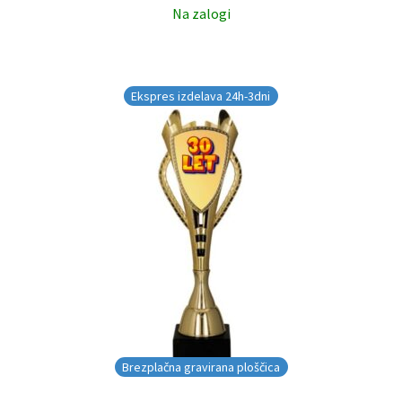
Na zalogi
Ekspres izdelava 24h-3dni
Brezplačna gravirana ploščica