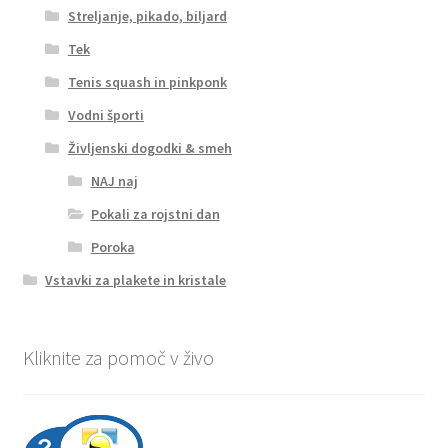
Streljanje, pikado, biljard
Tek
Tenis squash in pinkponk
Vodni športi
Življenski dogodki & smeh
NAJ naj
Pokali za rojstni dan
Poroka
Vstavki za plakete in kristale
Kliknite za pomoč v živo