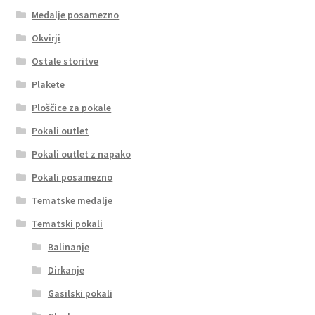
Medalje posamezno
Okvirji
Ostale storitve
Plakete
Ploščice za pokale
Pokali outlet
Pokali outlet z napako
Pokali posamezno
Tematske medalje
Tematski pokali
Balinanje
Dirkanje
Gasilski pokali