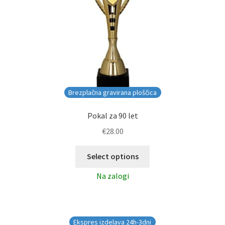
Brezplačna gravirana ploščica
Pokal za 90 let
€
28.00
Select options
Na zalogi
Ekspres izdelava 24h-3dni