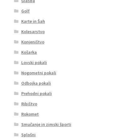
Glasba
Golf
Karte in Šah
Kolesarstvo
Konjeništvo
Košarka
Lovski pokali
Nogometni pokali
Odbojka pokali
Prehodni pokali
Ribištvo
Rokomet
Smučanje in zimski športi
Splošni