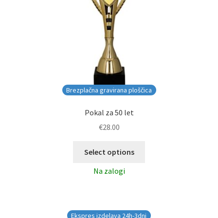
Brezplačna gravirana ploščica
Pokal za 50 let
€
28.00
Select options
Na zalogi
Ekspres izdelava 24h-3dni