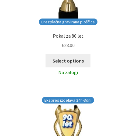
Brezplačna gravirana ploščica
Pokal za 80 let
€
28.00
Select options
Na zalogi
Ekspres izdelava 24h-3dni