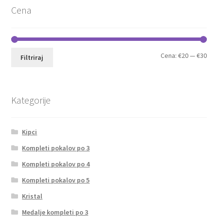
Cena
Min
Max
Cena:
€20
—
€30
Filtriraj
cen
cen
Kategorije
Kipci
Kompleti pokalov po 3
Kompleti pokalov po 4
Kompleti pokalov po 5
Kristal
Medalje kompleti po 3