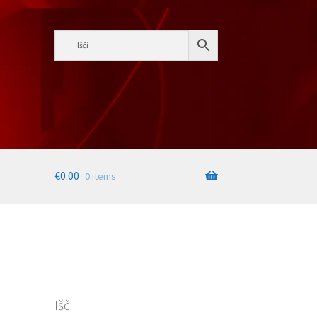
€
0.00
0 items
Išči