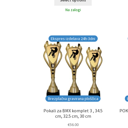
Select options
Na zalogi
Ekspres izdelava 24h-3dni
Brezplačna gravirana ploščica
Pokali za BMX komplet 3 , 34.5
POKA
cm, 32.5 cm, 30 cm
€
56.00