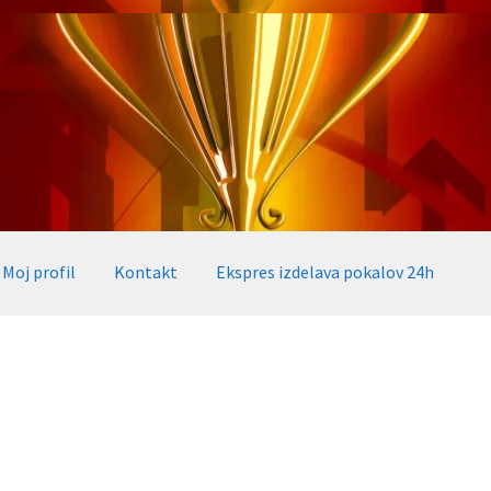
Moj profil
Kontakt
Ekspres izdelava pokalov 24h
okalov 24h
Embed iList
Galerija medalje
Galerija pokali
alov, medalj, plaket
Katalog pokalov in medalj
Košarica
Moj profil
takt
Zaključek nakupa