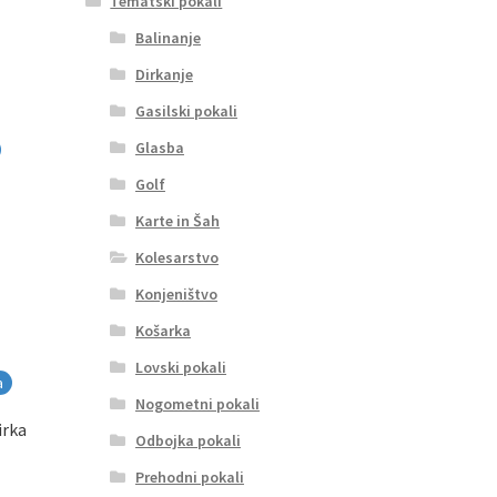
Tematski pokali
Balinanje
Dirkanje
Gasilski pokali
Glasba
Golf
Karte in Šah
Kolesarstvo
Konjeništvo
Košarka
Lovski pokali
a
Nogometni pokali
irka
Odbojka pokali
Prehodni pokali