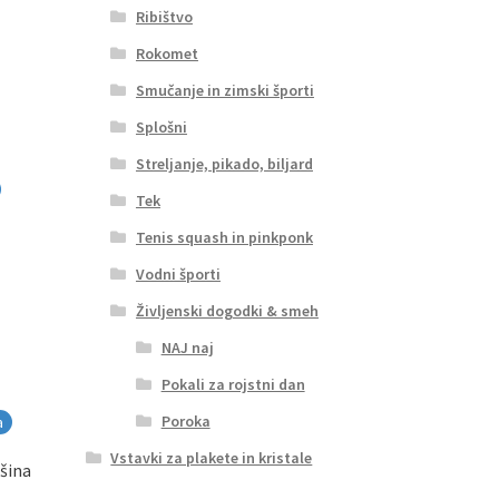
Ribištvo
Rokomet
Smučanje in zimski športi
Splošni
Streljanje, pikado, biljard
Tek
Tenis squash in pinkponk
Vodni športi
Življenski dogodki & smeh
NAJ naj
Pokali za rojstni dan
Poroka
a
Vstavki za plakete in kristale
šina