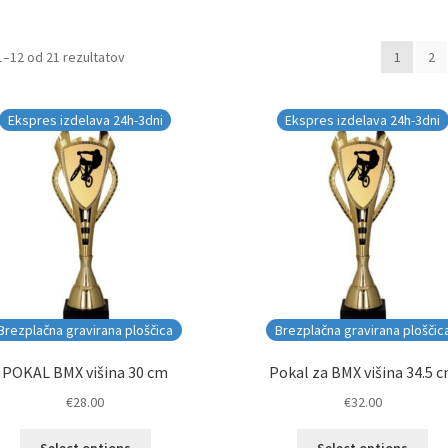
Razvrščeno
1–12 od 21 rezultatov
1
2
po
datumu
Ekspres izdelava 24h-3dni
Ekspres izdelava 24h-3dni
Brezplačna gravirana ploščica
Brezplačna gravirana ploščic
POKAL BMX višina 30 cm
Pokal za BMX višina 34.5 
€
28.00
€
32.00