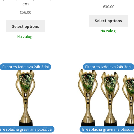
cm
€
30.00
€
56.00
Select options
Select options
Na zalogi
Na zalogi
Ekspres izdelava 24h-3dni
Ekspres izdelava 24h-3dni
Brezplačna gravirana ploščica
Brezplačna gravirana ploščic