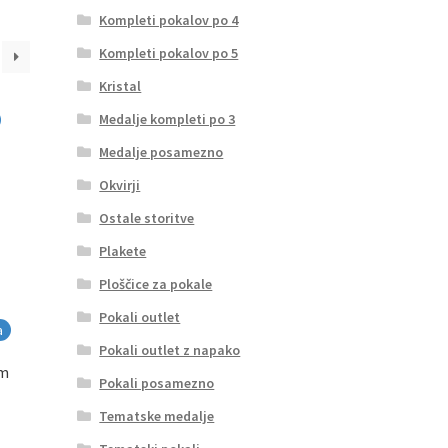
Kompleti pokalov po 4
Kompleti pokalov po 5
Kristal
Medalje kompleti po 3
Medalje posamezno
Okvirji
Ostale storitve
Plakete
Ploščice za pokale
Pokali outlet
a
Pokali outlet z napako
cm
Pokali posamezno
Tematske medalje