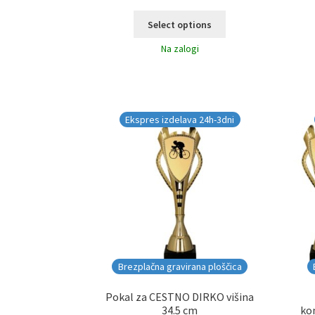
Select options
Na zalogi
Ekspres izdelava 24h-3dni
Brezplačna gravirana ploščica
Pokal za CESTNO DIRKO višina
34.5 cm
kom