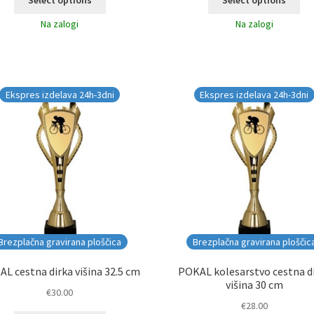
Select options
Select options
Na zalogi
Na zalogi
Ekspres izdelava 24h-3dni
Ekspres izdelava 24h-3dni
Brezplačna gravirana ploščica
Brezplačna gravirana ploščic
L cestna dirka višina 32.5 cm
POKAL kolesarstvo cestna d
višina 30 cm
€
30.00
€
28.00