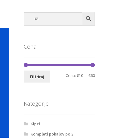
Cena
Min
Max
Cena:
€10
—
€60
Filtriraj
cena
cena
Kategorije
Kipci
Kompleti pokalov po 3