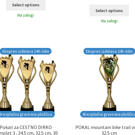
Select options
Select options
Na zalogi
Na zalogi
Ekspres izdelava 24h-3dni
Ekspres izdelava 24h-3dni
Brezplačna gravirana ploščica
Brezplačna gravirana ploščic
Pokali za CESTNO DIRKO
POKAL mountain bike trail vi
plet 3 , 34.5 cm, 32.5 cm, 30
32.5 cm