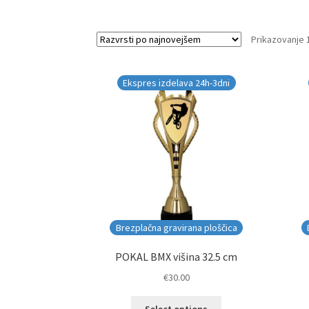
Prikazovanje 
Ekspres izdelava 24h-3dni
Brezplačna gravirana ploščica
POKAL BMX višina 32.5 cm
€
30.00