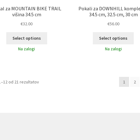
al za MOUNTAIN BIKE TRAIL
Pokali za DOWNHILL komplet
višina 34.5 cm
34.5 cm, 32.5 cm, 30 cm
€
32.00
€
56.00
Select options
Select options
Na zalogi
Na zalogi
Razvrščeno
1–12 od 21 rezultatov
1
2
po
datumu