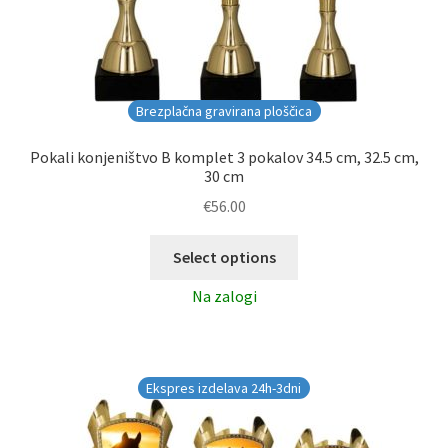
Brezplačna gravirana ploščica
Pokali konjeništvo B komplet 3 pokalov 34.5 cm, 32.5 cm,
30 cm
€
56.00
Select options
Na zalogi
Ekspres izdelava 24h-3dni