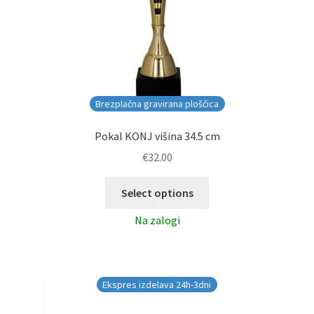
Brezplačna gravirana ploščica
Pokal KONJ višina 34.5 cm
€
32.00
Select options
Na zalogi
Ekspres izdelava 24h-3dni