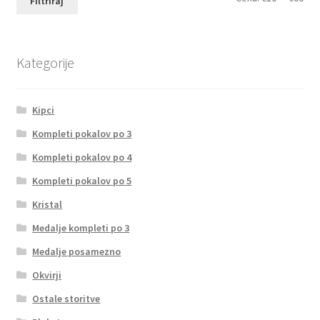
Filtriraj
cen
cen
Kategorije
Kipci
Kompleti pokalov po 3
Kompleti pokalov po 4
Kompleti pokalov po 5
Kristal
Medalje kompleti po 3
Medalje posamezno
Okvirji
Ostale storitve