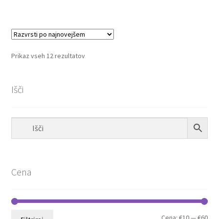
Razvrščeno
Prikaz vseh 12 rezultatov
po
datumu
Išči
Cena
Min
Max
Cena:
€10
—
€60