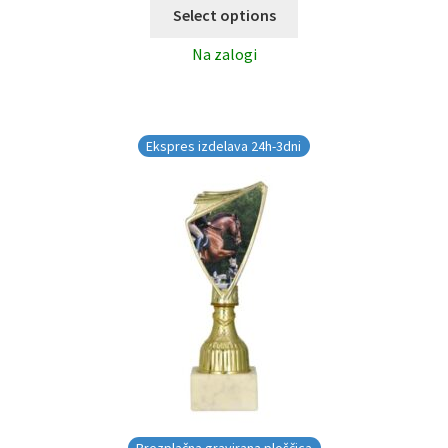
Select options
Na zalogi
Ekspres izdelava 24h-3dni
Brezplačna gravirana ploščica