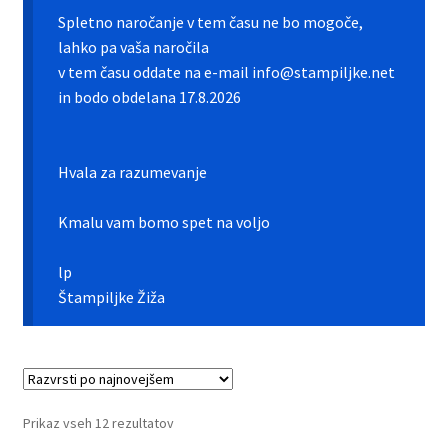
Galerija pokali
Spletno naročanje v tem času ne bo mogoče,
lahko pa vaša naročila
Galerija športnih vstavkov
v tem času oddate na e-mail info@stampiljke.net
in bodo obdelana 17.8.2026
Hitra izdelava pokalov, medalj, plaket
Katalog pokalov in medalj
Hvala za razumevanje
Košarica
Kmalu vam bomo spet na voljo
Moj profil
lp
Štampiljke Žiža
Pogoji poslovanja in piškotki
Pokali.net Kontakt
Razvrščeno
Prikaz vseh 12 rezultatov
Zaključek nakupa
po