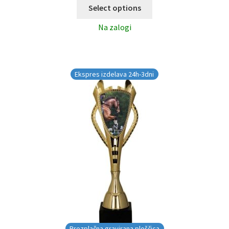
Select options
Na zalogi
Ekspres izdelava 24h-3dni
Brezplačna gravirana ploščica