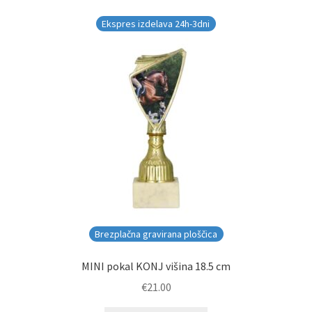
datumu
Ekspres izdelava 24h-3dni
Brezplačna gravirana ploščica
MINI pokal KONJ višina 18.5 cm
€
21.00