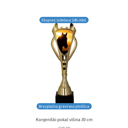
Ekspres izdelava 24h-3dni
Brezplačna gravirana ploščica
Konjeniški pokal višina 30 cm