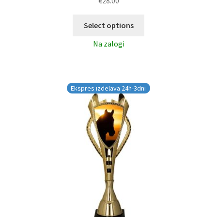
€
28.00
Select options
Na zalogi
Ekspres izdelava 24h-3dni