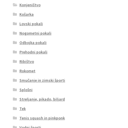
Konjeništvo
Košarka
Lovski pokali
Nogometni pokali
Odbojka pokali
Prehodni pokali
Ribištvo
Rokomet
Smučanje in zimski športi
Splošni
Streljanje, pikado, biljard
Tek
Tenis squash in pinkponk
Vodni športi