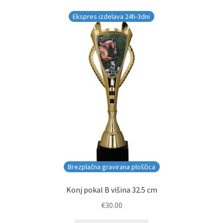
Ekspres izdelava 24h-3dni
Brezplačna gravirana ploščica
Konj pokal B višina 32.5 cm
€
30.00