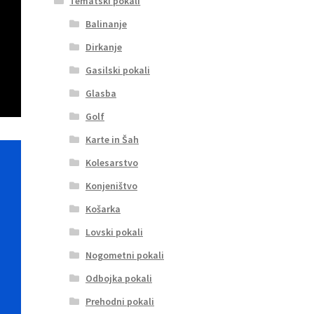
Tematski pokali
Balinanje
Dirkanje
Gasilski pokali
Glasba
Golf
Karte in Šah
Kolesarstvo
Konjeništvo
Košarka
Lovski pokali
Nogometni pokali
Odbojka pokali
Prehodni pokali