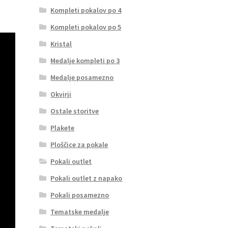
Kompleti pokalov po 4
Kompleti pokalov po 5
Kristal
Medalje kompleti po 3
Medalje posamezno
Okvirji
Ostale storitve
Plakete
Ploščice za pokale
Pokali outlet
Pokali outlet z napako
Pokali posamezno
Tematske medalje