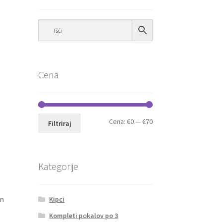
Cena
Min
Max
Cena:
€0
—
€70
Filtriraj
cena
cena
Kategorije
an
Kipci
Kompleti pokalov po 3