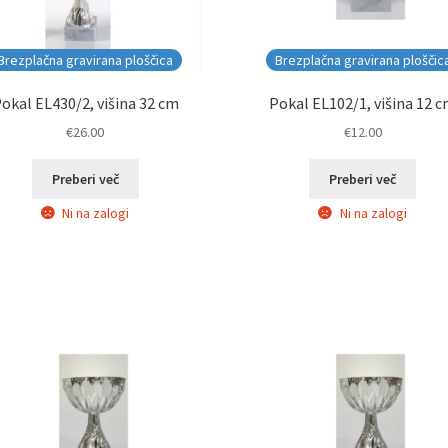
Brezplačna gravirana ploščica
Brezplačna gravirana ploščic
okal EL430/2, višina 32 cm
Pokal EL102/1, višina 12 
€
26.00
€
12.00
Preberi več
Preberi več
Ni na zalogi
Ni na zalogi