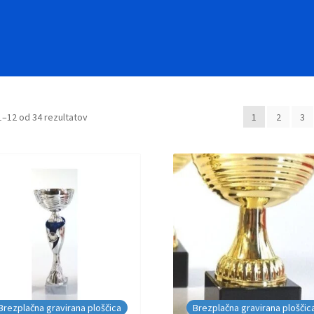
Razvrščeno
1–12 od 34 rezultatov
1
2
3
po
datumu
Brezplačna gravirana ploščica
Brezplačna gravirana ploščic