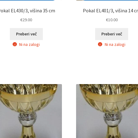
okal EL430/3, višina 35 cm
Pokal EL401/3, višina 14 
€
29.00
€
10.00
Preberi več
Preberi več
Ni na zalogi
Ni na zalogi