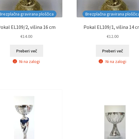
Brezplačna gravirana ploščica
Brezplačna gravirana ploščic
okal EL109/2, višina 16 cm
Pokal EL109/1, višina 14 
€
14.00
€
12.00
Preberi več
Preberi več
Ni na zalogi
Ni na zalogi