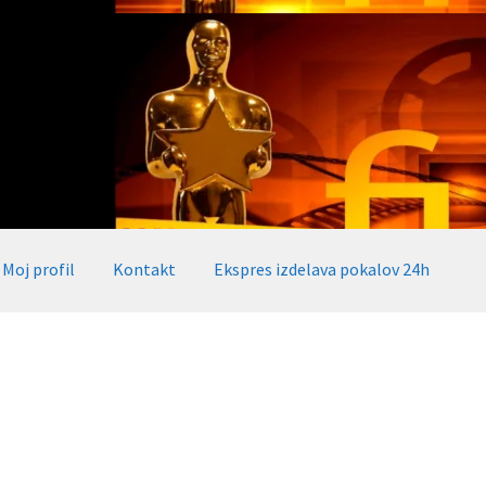
Moj profil
Kontakt
Ekspres izdelava pokalov 24h
okalov 24h
Embed iList
Galerija medalje
Galerija pokali
alov, medalj, plaket
Katalog pokalov in medalj
Košarica
Moj profil
takt
Zaključek nakupa