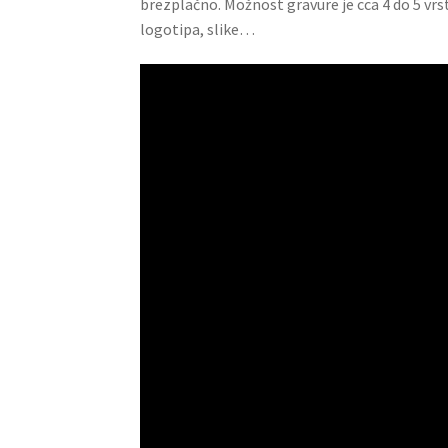
brezplačno. Možnost gravure je cca 4 do 5 vrs
logotipa, slike…