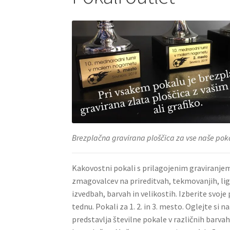
Brezplačna gravirana ploščica za vse naše pok
Kakovostni pokali s prilagojenim graviranjem
zmagovalcev na prireditvah, tekmovanjih, liga
izvedbah, barvah in velikostih. Izberite svoje 
tednu. Pokali za 1. 2. in 3. mesto. Oglejte si
predstavlja številne pokale v različnih barva