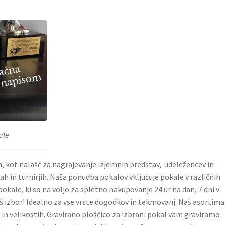
ale
, kot nalašč za nagrajevanje izjemnih predstav, udeležencev in
h in turnirjih. Naša ponudba pokalov vključuje pokale v različnih
pokale, ki so na voljo za spletno nakupovanje 24 ur na dan, 7 dni v
 naš izbor! Idealno za vse vrste dogodkov in tekmovanj. Naš asortim
h in velikostih. Gravirano ploščico za izbrani pokal vam graviramo