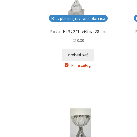
Brezplačna gravirana ploščica
Pokal EL322/1, višina 28 cm
P
€
18.00
Preberi več
Ni na zalogi