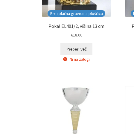
Brezplačna gravirana ploščica
Pokal EL401/2, višina 13 cm
P
€
18.00
Preberi več
Ni na zalogi