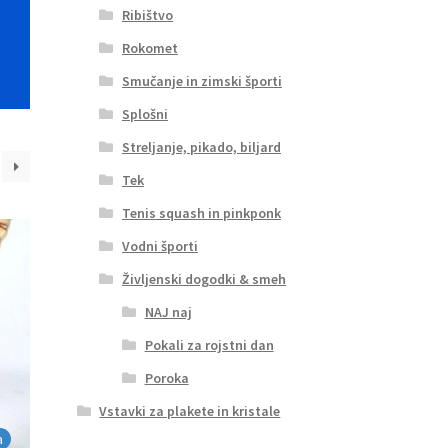
Ribištvo
Rokomet
Smučanje in zimski športi
Splošni
Streljanje, pikado, biljard
Tek
Tenis squash in pinkponk
Vodni športi
Življenski dogodki & smeh
NAJ naj
Pokali za rojstni dan
Poroka
Vstavki za plakete in kristale
a