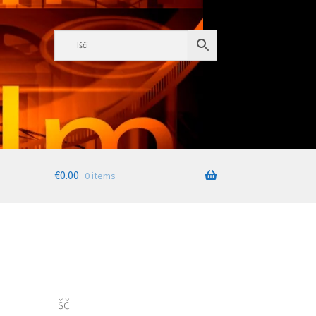
€
0.00
0 items
Išči