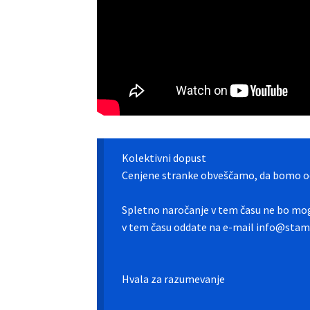
Kolektivni dopust
Cenjene stranke obveščamo, da bomo od
Spletno naročanje v tem času ne bo mog
v tem času oddate na e-mail info@stamp
Hvala za razumevanje