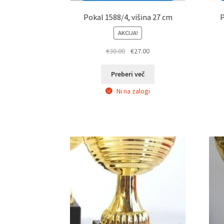
Pokal 1588/4, višina 27 cm
P
AKCIJA!
Izvirna
Trenutna
€
30.00
€
27.00
cena
cena
je
je:
Preberi več
bila:
€27.00.
Ni na zalogi
€30.00.