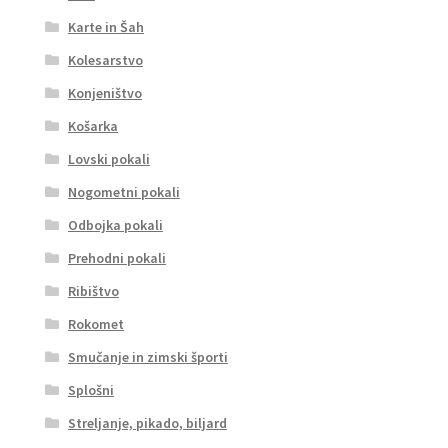
Karte in Šah
Kolesarstvo
Konjeništvo
Košarka
Lovski pokali
Nogometni pokali
Odbojka pokali
Prehodni pokali
Ribištvo
Rokomet
Smučanje in zimski športi
Splošni
Streljanje, pikado, biljard