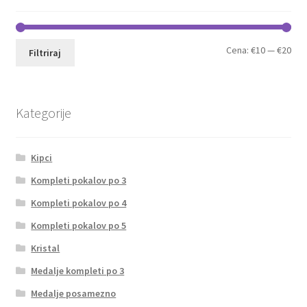
Min
Max
Cena:
€10
—
€20
Filtriraj
cen
cen
Kategorije
Kipci
Kompleti pokalov po 3
Kompleti pokalov po 4
Kompleti pokalov po 5
Kristal
Medalje kompleti po 3
Medalje posamezno