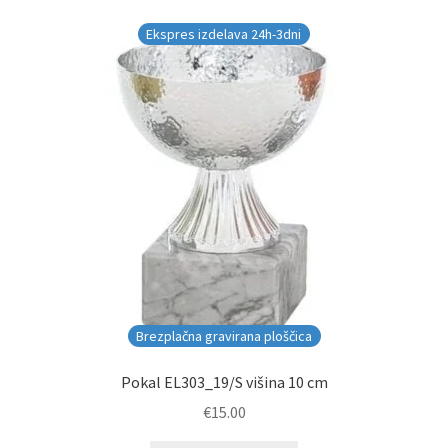
Ekspres izdelava 24h-3dni
Brezplačna gravirana ploščica
Pokal EL303_19/S višina 10 cm
€
15.00