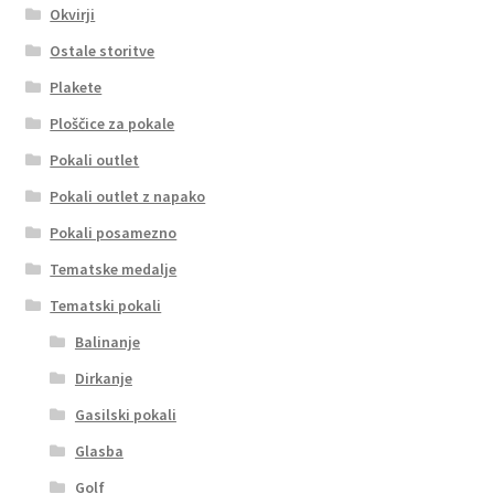
Okvirji
Ostale storitve
Plakete
Ploščice za pokale
Pokali outlet
Pokali outlet z napako
Pokali posamezno
Tematske medalje
Tematski pokali
Balinanje
Dirkanje
Gasilski pokali
Glasba
Golf