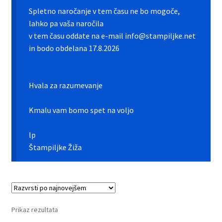
Galerija pokali
Spletno naročanje v tem času ne bo mogoče,
lahko pa vaša naročila
Galerija športnih vstavkov
v tem času oddate na e-mail info@stampiljke.net
in bodo obdelana 17.8.2026
Hitra izdelava pokalov, medalj, plaket
Katalog pokalov in medalj
Hvala za razumevanje
Košarica
Kmalu vam bomo spet na voljo
Moj profil
lp
Štampiljke Žiža
Pogoji poslovanja in piškotki
Pokali.net Kontakt
Prikaz rezultata
Zaključek nakupa