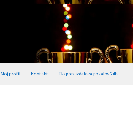
Moj profil
Kontakt
Ekspres izdelava pokalov 24h
okalov 24h
Embed iList
Galerija medalje
Galerija pokali
alov, medalj, plaket
Katalog pokalov in medalj
Košarica
Moj profil
takt
Zaključek nakupa