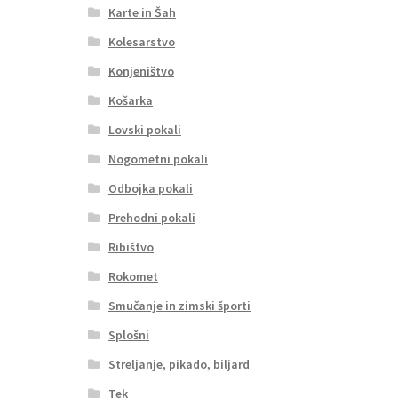
Karte in Šah
Kolesarstvo
Konjeništvo
Košarka
Lovski pokali
Nogometni pokali
Odbojka pokali
Prehodni pokali
Ribištvo
Rokomet
Smučanje in zimski športi
Splošni
Streljanje, pikado, biljard
Tek