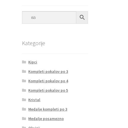
Kategorije
Kipci
Kompleti pokalov po 3
Kompleti pokalov po 4
Kompleti pokalov po 5
Kristal
Medalje kompleti po 3
Medalje posamezno
Okvirji