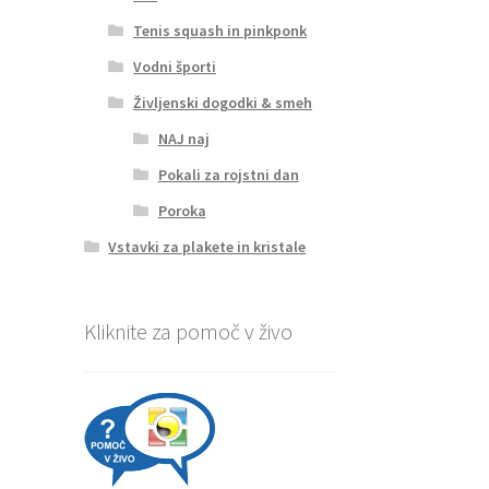
Tenis squash in pinkponk
Vodni športi
Življenski dogodki & smeh
NAJ naj
Pokali za rojstni dan
Poroka
Vstavki za plakete in kristale
Kliknite za pomoč v živo