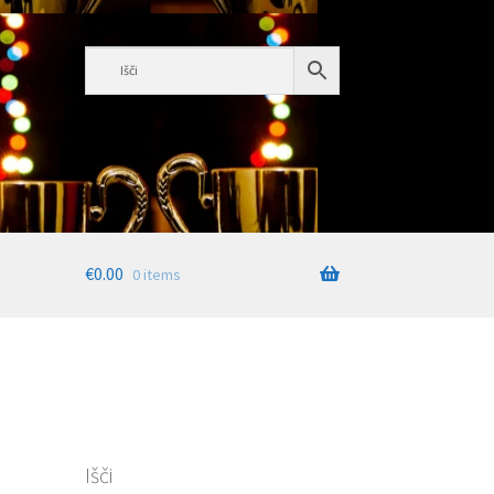
€
0.00
0 items
Išči