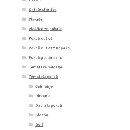
Ostale storitve
Plakete
Ploščice za pokale
Pokali outlet
Pokali outlet z napako
Pokali posamezno
Tematske medalje
Tematski pokali
Balinanje
Dirkanje
Gasilski pokali
Glasba
Golf