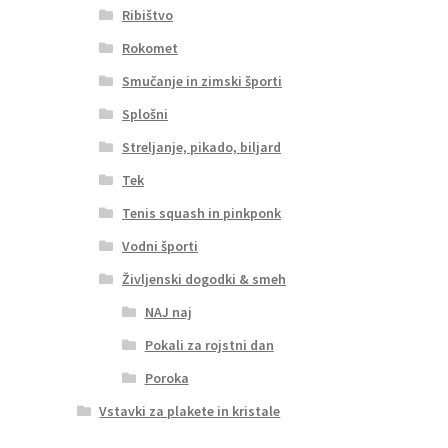
Ribištvo
Rokomet
Smučanje in zimski športi
Splošni
Streljanje, pikado, biljard
Tek
Tenis squash in pinkponk
Vodni športi
Življenski dogodki & smeh
NAJ naj
Pokali za rojstni dan
Poroka
Vstavki za plakete in kristale