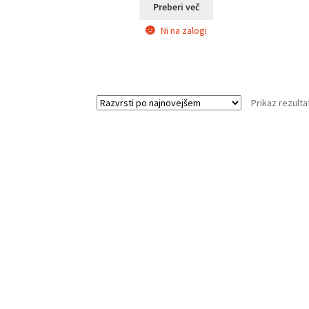
je
je:
Preberi več
bila:
€39.00.
Ni na zalogi
€45.00.
Prikaz rezulta