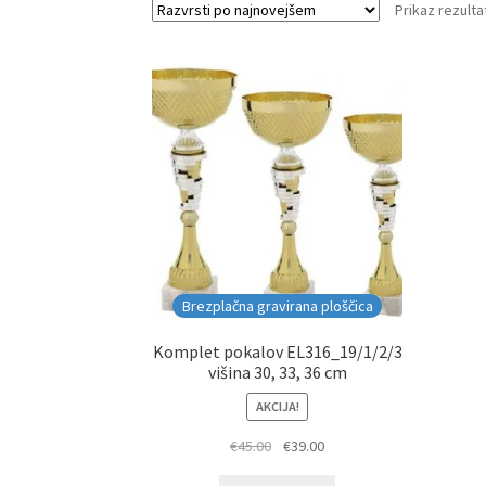
Prikaz rezulta
Brezplačna gravirana ploščica
Komplet pokalov EL316_19/1/2/3
višina 30, 33, 36 cm
AKCIJA!
Izvirna
Trenutna
€
45.00
€
39.00
cena
cena