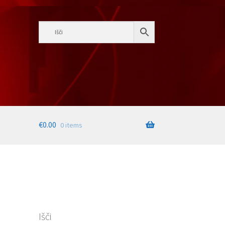
€
0.00
0 items
Išči