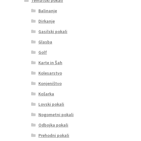
Tematski pokali
Balinanje
Dirkanje
Gasilski pokali
Glasba
Golf
Karte in Šah
Kolesarstvo
Konjeništvo
Košarka
Lovski pokali
Nogometni pokali
Odbojka pokali
Prehodni pokali