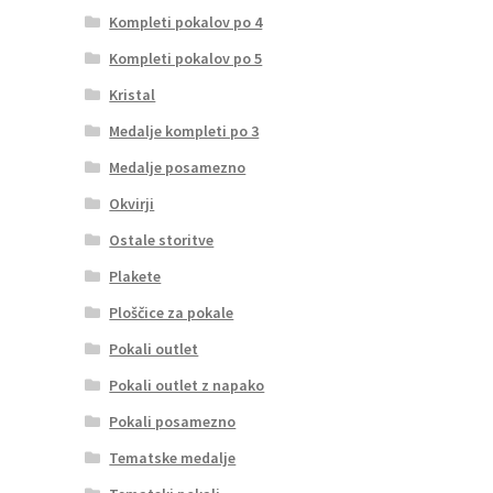
Kompleti pokalov po 4
Kompleti pokalov po 5
Kristal
Medalje kompleti po 3
Medalje posamezno
Okvirji
Ostale storitve
Plakete
Ploščice za pokale
Pokali outlet
Pokali outlet z napako
Pokali posamezno
Tematske medalje