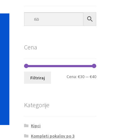
Cena
Min
Max
Cena:
€30
—
€40
Filtriraj
cena
cena
Kategorije
Kipci
Kompleti pokalov po 3