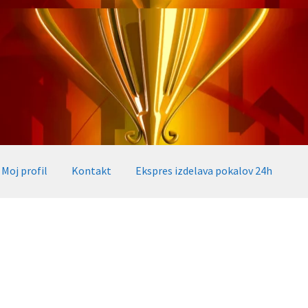
Moj profil
Kontakt
Ekspres izdelava pokalov 24h
okalov 24h
Embed iList
Galerija medalje
Galerija pokali
alov, medalj, plaket
Katalog pokalov in medalj
Košarica
Moj profil
takt
Zaključek nakupa