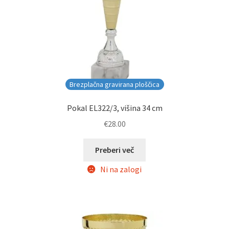
Brezplačna gravirana ploščica
Pokal EL322/3, višina 34 cm
€
28.00
Preberi več
Ni na zalogi