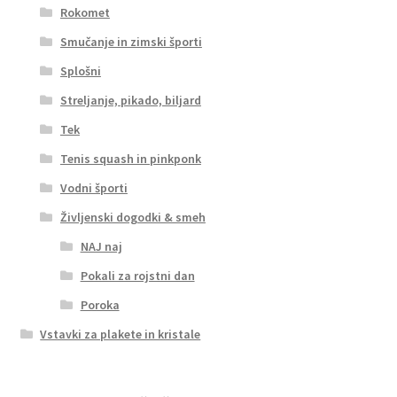
Rokomet
Smučanje in zimski športi
Splošni
Streljanje, pikado, biljard
Tek
Tenis squash in pinkponk
Vodni športi
Življenski dogodki & smeh
NAJ naj
Pokali za rojstni dan
Poroka
Vstavki za plakete in kristale