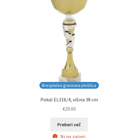
Brezplačna gravirana ploščica
Pokal EL316/4, višina 38 cm
€
29.00
Preberi več
Ni na zalogi