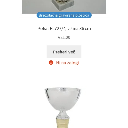
Brezplačna gravirana ploščica
Pokal EL727/4, višina 36 cm
€
21.00
Preberi več
Ni na zalogi