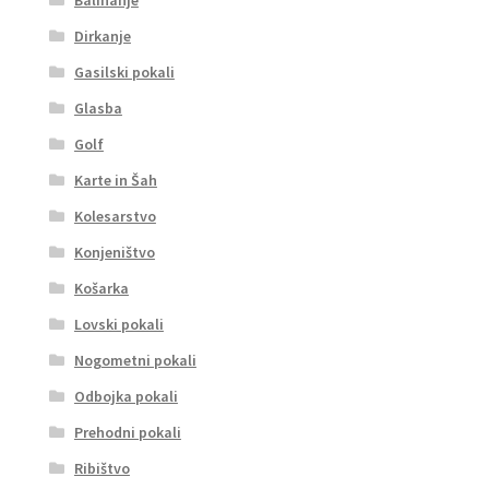
Dirkanje
Gasilski pokali
Glasba
Golf
Karte in Šah
Kolesarstvo
Konjeništvo
Košarka
Lovski pokali
Nogometni pokali
Odbojka pokali
Prehodni pokali
Ribištvo