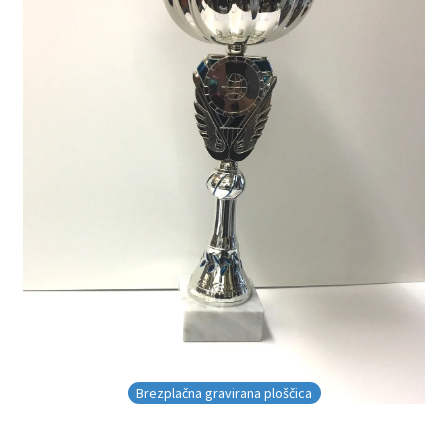
Brezplačna gravirana ploščica