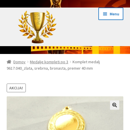
Skip
Skip
Menu
to
to
navigation
content
Domov
Domov
Medalje kompleti po 3
Komplet medalj
9617.040_zlata, srebrna, bronasta, premer 40 mm
Domov Pokali.net
Ekspres izdelava pokalov 24h
AKCIJA!
Embed iList
Galerija medalje