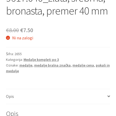
bronasta, premer 40 mm
Izvirna
Trenutna
€
8.00
€
7.50
Ni na zalogi
cena
cena
je
je:
Šifra:
2655
bila:
€7.50.
Kategorija:
Medalje kompleti po 3
Oznake:
medalje
,
medalje bralna značka
,
medalje cena
,
pokali in
€8.00.
medalje
Opis
Opis