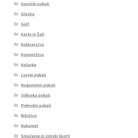
Gasilski pokali
Glasba
Golf
Karte in Šah
Kolesarstvo
Konjeništvo
Košarka
Lovski pokali
Nogometni pokali
Odbojka pokali
Prehodni pokali
Ribištvo
Rokomet
Smučanje in zimski športi