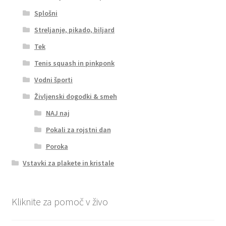
Splošni
Streljanje, pikado, biljard
Tek
Tenis squash in pinkponk
Vodni športi
Življenski dogodki & smeh
NAJ naj
Pokali za rojstni dan
Poroka
Vstavki za plakete in kristale
Kliknite za pomoč v živo