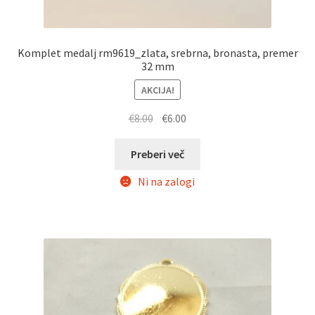
Komplet medalj rm9619_zlata, srebrna, bronasta, premer
32 mm
AKCIJA!
Izvirna
Trenutna
€
8.00
€
6.00
cena
cena
je
je:
Preberi več
bila:
€6.00.
Ni na zalogi
€8.00.