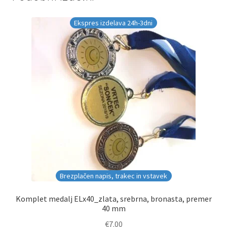
Ekspres izdelava 24h-3dni
Brezplačen napis, trakec in vstavek
Komplet medalj ELx40_zlata, srebrna, bronasta, premer
40 mm
€
7.00