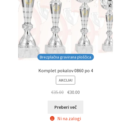
Brezplačna gravirana ploščica
Komplet pokalov 0860 po 4
AKCIJA!
Izvirna
Trenutna
€
35.00
€
30.00
cena
cena
je
je:
Preberi več
bila:
€30.00.
Ni na zalogi
€35.00.