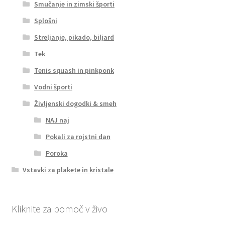
Smučanje in zimski športi
Splošni
Streljanje, pikado, biljard
Tek
Tenis squash in pinkponk
Vodni športi
Življenski dogodki & smeh
NAJ naj
Pokali za rojstni dan
Poroka
Vstavki za plakete in kristale
Kliknite za pomoč v živo