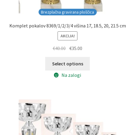
Brezplačna gravirana ploščica
Komplet pokalov 8369/1/2/3/4 višina 17, 18.5, 20, 21.5 cm
AKCIJA!
Izvirna
Trenutna
€
40.00
€
35.00
cena
cena
je
je:
Select options
bila:
€35.00.
Na zalogi
€40.00.