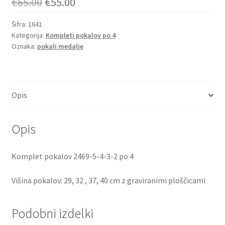
Izvirna
Trenutna
€
65.00
€
55.00
cena
cena
Šifra:
1641
Kategorija:
je
Kompleti pokalov po 4
je:
Oznaka:
pokali medalje
bila:
€55.00.
€65.00.
Opis
Opis
Komplet pokalov 2469-5-4-3-2 po 4
Višina pokalov: 29, 32 , 37, 40 cm z graviranimi ploščicami
Podobni izdelki