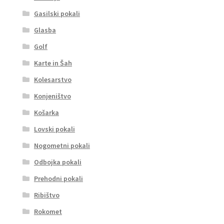
Gasilski pokali
Glasba
Golf
Karte in Šah
Kolesarstvo
Konjeništvo
Košarka
Lovski pokali
Nogometni pokali
Odbojka pokali
Prehodni pokali
Ribištvo
Rokomet