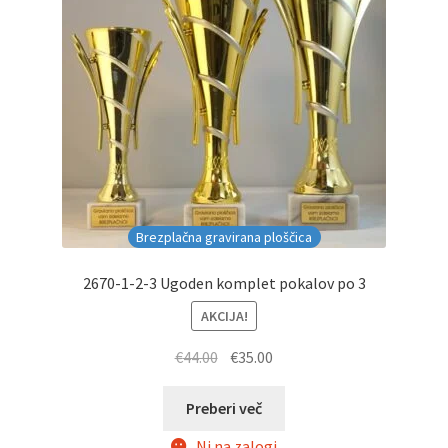
Brezplačna gravirana ploščica
2670-1-2-3 Ugoden komplet pokalov po 3
AKCIJA!
Izvirna
Trenutna
€
44.00
€
35.00
cena
cena
je
je:
Preberi več
bila:
€35.00.
Ni na zalogi