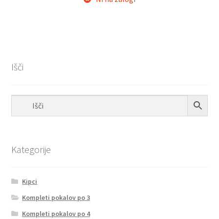
€44.00.
Išči
Kategorije
Kipci
Kompleti pokalov po 3
Kompleti pokalov po 4