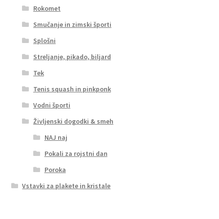
Rokomet
Smučanje in zimski športi
Splošni
Streljanje, pikado, biljard
Tek
Tenis squash in pinkponk
Vodni športi
Življenski dogodki & smeh
NAJ naj
Pokali za rojstni dan
Poroka
Vstavki za plakete in kristale