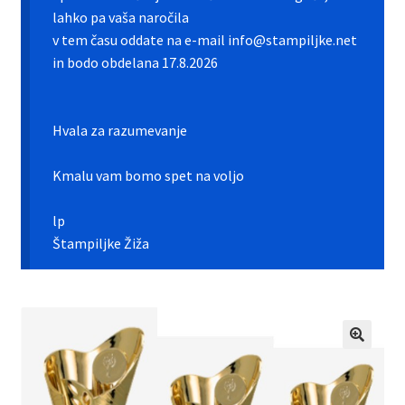
Galerija pokali
lahko pa vaša naročila
v tem času oddate na e-mail info@stampiljke.net
Galerija športnih vstavkov
in bodo obdelana 17.8.2026
Hitra izdelava pokalov, medalj, plaket
Hvala za razumevanje
Katalog pokalov in medalj
Kmalu vam bomo spet na voljo
Košarica
lp
Moj profil
Štampiljke Žiža
Pogoji poslovanja in piškotki
Pokali.net Kontakt
Zaključek nakupa