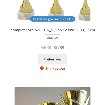
Brezplačna gravirana ploščica
Komplet pokalov EL316_19/1/2/3 višina 30, 33, 36 cm
AKCIJA!
Izvirna
Trenutna
€
45.00
€
39.00
cena
cena
je
je:
Preberi več
bila:
€39.00.
Ni na zalogi
€45.00.