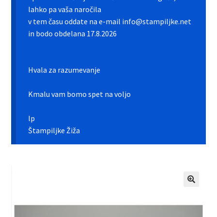
Galerija pokali
lahko pa vaša naročila
v tem času oddate na e-mail info@stampiljke.net
Galerija športnih vstavkov
in bodo obdelana 17.8.2026
Hitra izdelava pokalov, medalj, plaket
Hvala za razumevanje
Katalog pokalov in medalj
Kmalu vam bomo spet na voljo
Košarica
lp
Moj profil
Štampiljke Žiža
Pogoji poslovanja in piškotki
Pokali.net Kontakt
Zaključek nakupa