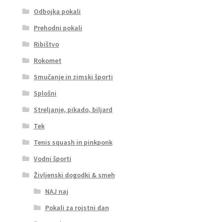
Odbojka pokali
Prehodni pokali
Ribištvo
Rokomet
Smučanje in zimski športi
Splošni
Streljanje, pikado, biljard
Tek
Tenis squash in pinkponk
Vodni športi
Življenski dogodki & smeh
NAJ naj
Pokali za rojstni dan