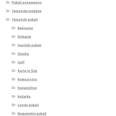
Pokali posamezno
Tematske medalje
Tematski pokali
Balinanje
Dirkanje
Gasilski pokali
Glasba
Golf
Karte in Šah
Kolesarstvo
Konjeništvo
Košarka
Lovski pokali
Nogometni pokali