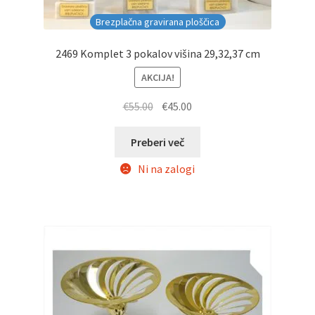
Brezplačna gravirana ploščica
2469 Komplet 3 pokalov višina 29,32,37 cm
AKCIJA!
Izvirna
Trenutna
€
55.00
€
45.00
cena
cena
je
je:
Preberi več
bila:
€45.00.
Ni na zalogi
€55.00.