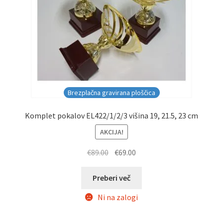
Brezplačna gravirana ploščica
Komplet pokalov EL422/1/2/3 višina 19, 21.5, 23 cm
AKCIJA!
Izvirna
Trenutna
€
89.00
€
69.00
cena
cena
je
je:
Preberi več
bila:
€69.00.
Ni na zalogi
€89.00.