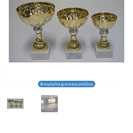
Brezplačna gravirana ploščica