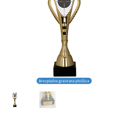
Brezplačna gravirana ploščica