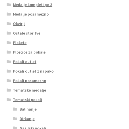
Medalje kompleti po 3
Medalje posamezno
Okvirji
Ostale storitve
Plakete
Ploščice za pokale
Pokali outlet
Pokali outlet z napako
Pokali posamezno
Tematske medalje
Tematski pokali
Balinanje
Dirkanje
Gasilski pokali