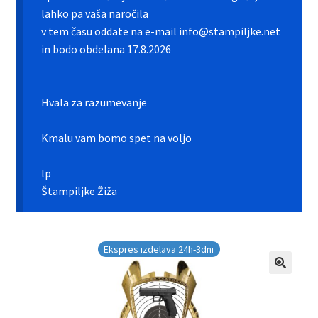
Galerija pokali
lahko pa vaša naročila
v tem času oddate na e-mail info@stampiljke.net
Galerija športnih vstavkov
in bodo obdelana 17.8.2026
Hitra izdelava pokalov, medalj, plaket
Hvala za razumevanje
Katalog pokalov in medalj
Kmalu vam bomo spet na voljo
Košarica
lp
Moj profil
Štampiljke Žiža
Pogoji poslovanja in piškotki
Ekspres izdelava 24h-3dni
Pokali.net Kontakt
Zaključek nakupa