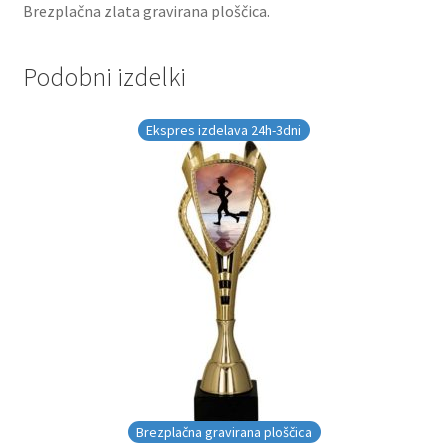
Brezplačna zlata gravirana ploščica.
Podobni izdelki
Ekspres izdelava 24h-3dni
Brezplačna gravirana ploščica