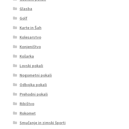
Glasba
Golf
Karte in Šah
Kolesarstvo
Konjeništvo
Košarka
Lovski pokali
Nogometni pokali
Odbojka pokali
Prehodni pokali
Ribištvo
Rokomet
Smučanje in zimski športi