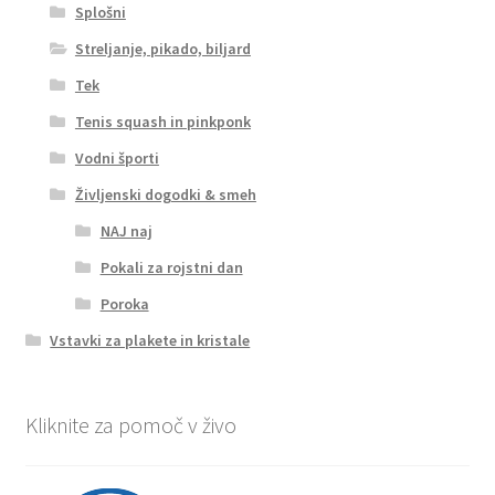
Splošni
Streljanje, pikado, biljard
Tek
Tenis squash in pinkponk
Vodni športi
Življenski dogodki & smeh
NAJ naj
Pokali za rojstni dan
Poroka
Vstavki za plakete in kristale
Kliknite za pomoč v živo