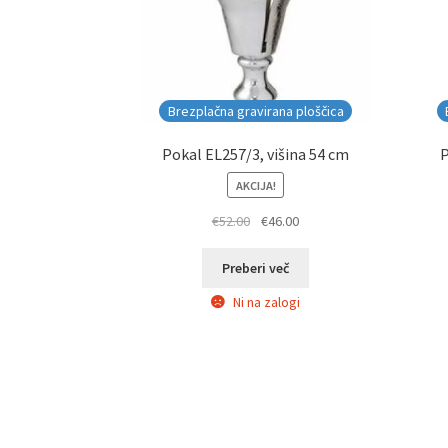
Brezplačna gravirana ploščica
Pokal EL257/3, višina 54 cm
P
AKCIJA!
Izvirna
Trenutna
€
52.00
€
46.00
cena
cena
je
je:
Preberi več
bila:
€46.00.
Ni na zalogi
€52.00.