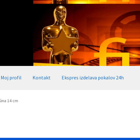
Moj profil
Kontakt
Ekspres izdelava pokalov 24h
okalov 24h
Embed iList
Galerija medalje
Galerija pokali
šina 14 cm
alov, medalj, plaket
Katalog pokalov in medalj
Košarica
Moj profil
takt
Zaključek nakupa