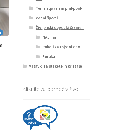
Tenis squash in pinkponk
Vodni športi
Življenski dogodki & smeh
a
NAJ naj
cm
Pokali za rojstni dan
Poroka
na
Vstavki za plakete in kristale
Kliknite za pomoč v živo