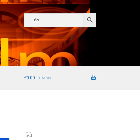
€
0.00
0 items
Išči