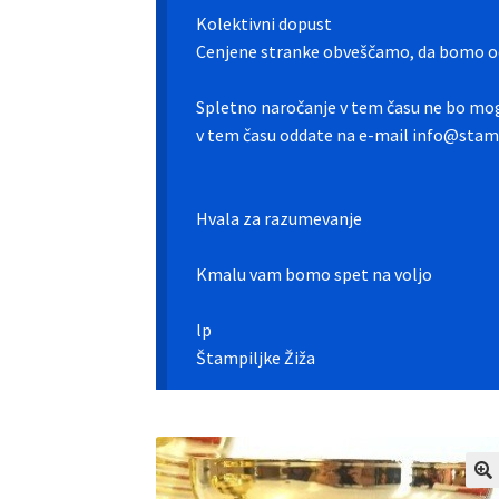
Kolektivni dopust
Cenjene stranke obveščamo, da bomo od
Spletno naročanje v tem času ne bo mog
v tem času oddate na e-mail info@stamp
Hvala za razumevanje
Kmalu vam bomo spet na voljo
lp
Štampiljke Žiža