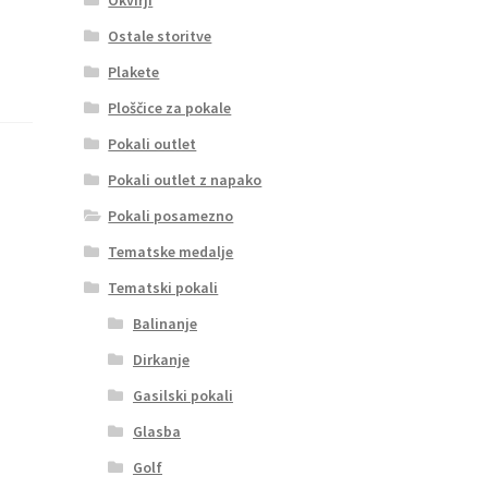
Ostale storitve
Plakete
Ploščice za pokale
Pokali outlet
Pokali outlet z napako
Pokali posamezno
Tematske medalje
Tematski pokali
Balinanje
Dirkanje
Gasilski pokali
Glasba
Golf