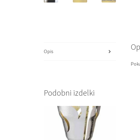
Op
Opis
Poka
Podobni izdelki