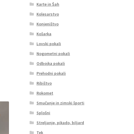
Karte in Šah
Kolesarstvo
Konjeništvo
Košarka
Lovski pokali
Nogometni pokali
Odbojka pokali
Prehodni pokali
Ribištvo
Rokomet
Smučanje in zimski športi
Splošni
Streljanje, pikado, biljard
Tek