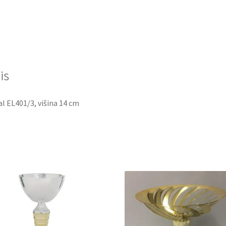
is
l EL401/3, višina 14 cm