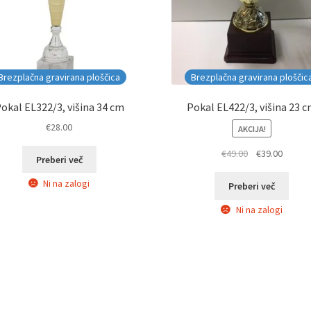
Brezplačna gravirana ploščica
Brezplačna gravirana ploščic
okal EL322/3, višina 34 cm
Pokal EL422/3, višina 23 
€
28.00
AKCIJA!
Izvirna
Trenut
€
49.00
€
39.00
Preberi več
cena
cena
Ni na zalogi
je
je:
Preberi več
bila:
€39.00.
Ni na zalogi
€49.00.