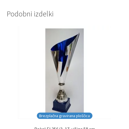
Podobni izdelki
Brezplačna gravirana ploščica