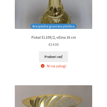
Brezplačna gravirana ploščica
Pokal EL109/2, višina 16 cm
€
14.00
Preberi več
Ni na zalogi