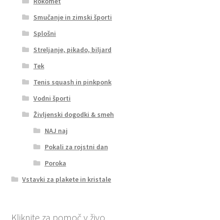
Rokomet
Smučanje in zimski športi
Splošni
Streljanje, pikado, biljard
Tek
Tenis squash in pinkponk
Vodni športi
Življenski dogodki & smeh
NAJ naj
Pokali za rojstni dan
Poroka
Vstavki za plakete in kristale
Kliknite za pomoč v živo