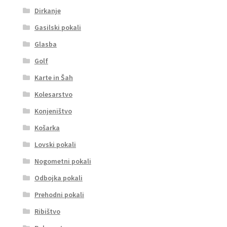
Dirkanje
Gasilski pokali
Glasba
Golf
Karte in Šah
Kolesarstvo
Konjeništvo
Košarka
Lovski pokali
Nogometni pokali
Odbojka pokali
Prehodni pokali
Ribištvo