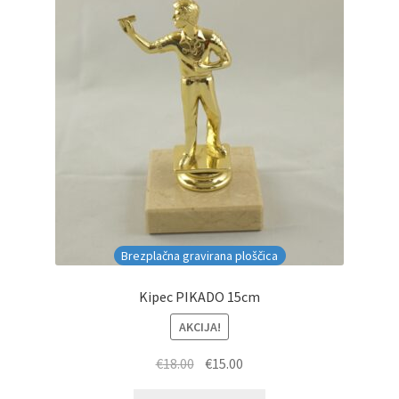
Brezplačna gravirana ploščica
Kipec PIKADO 15cm
AKCIJA!
Izvirna
Trenutna
€
18.00
€
15.00
cena
cena