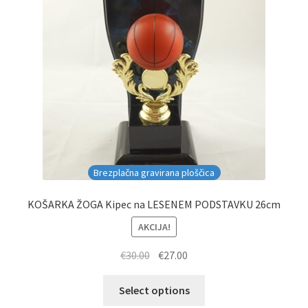
Brezplačna gravirana ploščica
KOŠARKA ŽOGA Kipec na LESENEM PODSTAVKU 26cm
AKCIJA!
Izvirna
Trenutna
€
30.00
€
27.00
cena
cena
je
je:
Select options
bila:
€27.00.