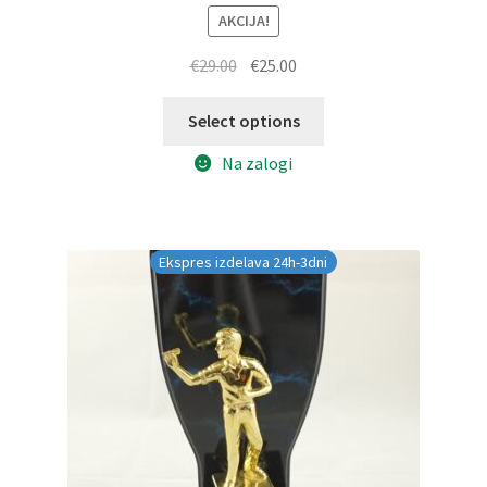
AKCIJA!
Izvirna
Trenutna
€
29.00
€
25.00
cena
cena
je
je:
Select options
bila:
€25.00.
Na zalogi
€29.00.
Ekspres izdelava 24h-3dni