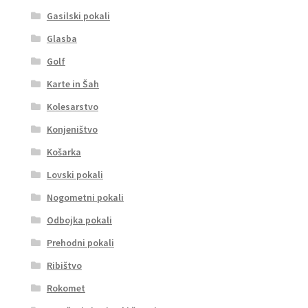
Gasilski pokali
Glasba
Golf
Karte in Šah
Kolesarstvo
Konjeništvo
Košarka
Lovski pokali
Nogometni pokali
Odbojka pokali
Prehodni pokali
Ribištvo
Rokomet