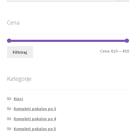
Cena
Min
Max
Cena:
€10
—
€50
Filtriraj
cen
cen
Kategorije
Kipci
Kompleti pokalov po 3
Kompleti pokalov po 4
Kompleti pokalov po 5