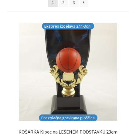
Galerija pokali
1
2
3
Galerija športnih vstavkov
Ekspres izdelava 24h-3dni
Hitra izdelava pokalov, medalj, plaket
Katalog pokalov in medalj
Košarica
Moj profil
Pogoji poslovanja in piškotki
Pokali.net Kontakt
Brezplačna gravirana ploščica
Zaključek nakupa
KOŠARKA Kipec na LESENEM PODSTAVKU 23cm