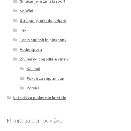
Smučanje in zimski športi
Splošni
Streljanje, pikado, biljard
Tek
Tenis squash in pinkponk
Vodni športi
Življenski dogodki & smeh
NAJ naj
Pokali za rojstni dan
Poroka
Vstavki za plakete in kristale
Kliknite za pomoč v živo