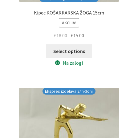
Kipec KOŠARKARSKA ŽOGA 15cm
AKCIJA!
Izvirna
Trenutna
€
18.00
€
15.00
cena
cena
je
je:
Select options
bila:
€15.00.
Na zalogi
€18.00.
Ekspres izdelava 24h-3dni