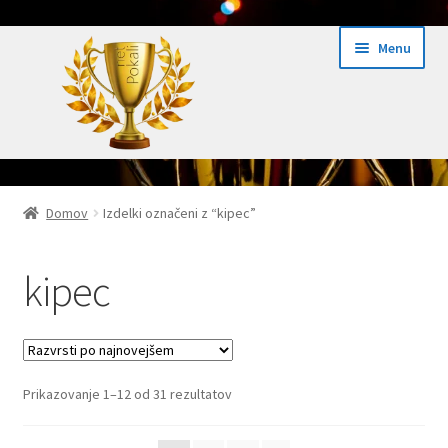
Skip
Skip
Menu
to
to
navigation
content
Domov
Domov
Izdelki označeni z “kipec”
Domov Pokali.net
kipec
Ekspres izdelava pokalov 24h
Embed iList
Razvrščeno
Prikazovanje 1–12 od 31 rezultatov
Galerija medalje
po
datumu