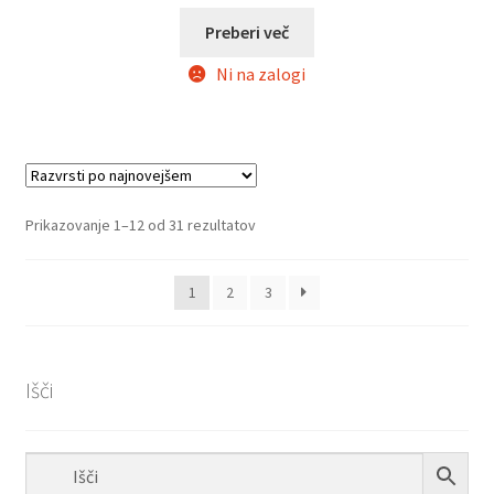
cena
cena
je
je:
Preberi več
bila:
€20.00.
Ni na zalogi
€25.00.
Razvrščeno
Prikazovanje 1–12 od 31 rezultatov
po
datumu
1
2
3
Išči