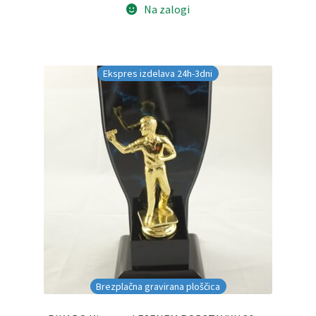
Na zalogi
€30.00.
Ekspres izdelava 24h-3dni
Brezplačna gravirana ploščica