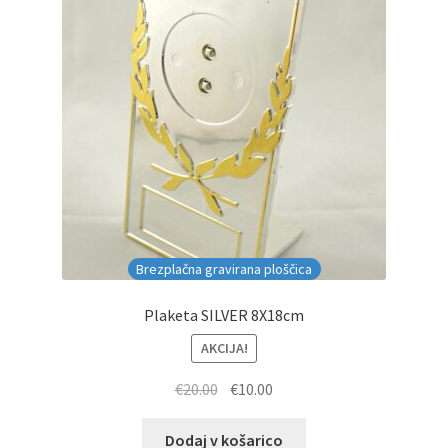
Brezplačna gravirana ploščica
Plaketa SILVER 8X18cm
AKCIJA!
Izvirna
Trenutna
€
20.00
€
10.00
cena
cena
je
je:
Dodaj v košarico