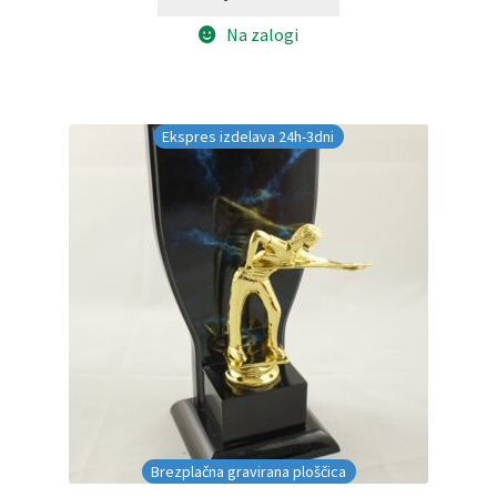
bila:
€10.00.
Na zalogi
€20.00.
Ekspres izdelava 24h-3dni
Brezplačna gravirana ploščica