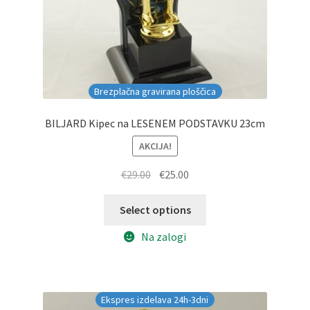
Brezplačna gravirana ploščica
BILJARD Kipec na LESENEM PODSTAVKU 23cm
AKCIJA!
Izvirna
Trenutna
€
29.00
€
25.00
cena
cena
je
je:
Select options
bila:
€25.00.
Na zalogi
€29.00.
Ekspres izdelava 24h-3dni