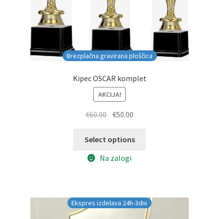
Brezplačna gravirana ploščica
Kipec OSCAR komplet
AKCIJA!
Izvirna
Trenutna
€
60.00
€
50.00
cena
cena
je
je:
Select options
bila:
€50.00.
Na zalogi
€60.00.
Ekspres izdelava 24h-3dni