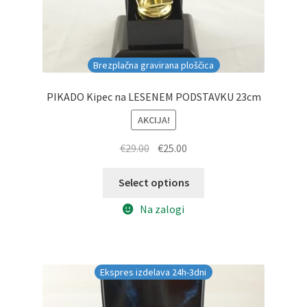
Brezplačna gravirana ploščica
PIKADO Kipec na LESENEM PODSTAVKU 23cm
AKCIJA!
Izvirna
Trenutna
€
29.00
€
25.00
cena
cena
je
je:
Select options
bila:
€25.00.
Na zalogi
€29.00.
Ekspres izdelava 24h-3dni