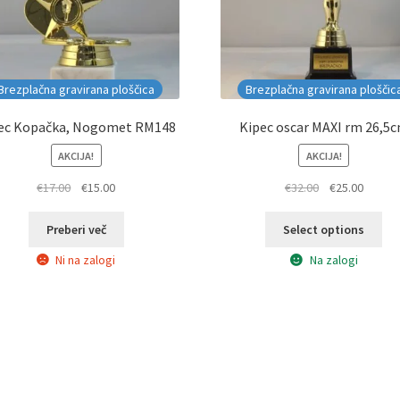
Brezplačna gravirana ploščica
Brezplačna gravirana ploščic
ec Kopačka, Nogomet RM148
Kipec oscar MAXI rm 26,5
AKCIJA!
AKCIJA!
Izvirna
Trenutna
Izvirna
Trenut
€
17.00
€
15.00
€
32.00
€
25.00
cena
cena
cena
cena
je
je:
je
je:
Preberi več
Select options
bila:
€15.00.
bila:
€25.00.
Ni na zalogi
Na zalogi
€17.00.
€32.00.