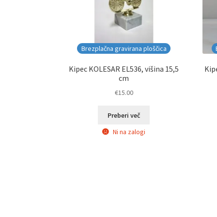
Brezplačna gravirana ploščica
Kipec KOLESAR EL536, višina 15,5
Kip
cm
€
15.00
Preberi več
Ni na zalogi