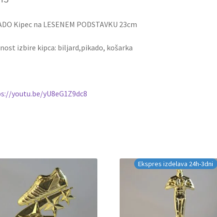
ADO Kipec na LESENEM PODSTAVKU 23cm
ost izbire kipca: biljard,pikado, košarka
s://youtu.be/yU8eG1Z9dc8
Ekspres izdelava 24h-3dni