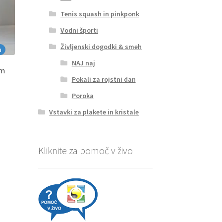
Tenis squash in pinkponk
Vodni športi
Življenski dogodki & smeh
a
NAJ naj
cm
Pokali za rojstni dan
Poroka
na
Vstavki za plakete in kristale
Kliknite za pomoč v živo