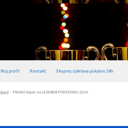
Moj profil
Kontakt
Ekspres izdelava pokalov 24h
okalov 24h
Embed iList
Galerija medalje
Galerija pokali
iljard
PIKADO Kipec na LESENEM PODSTAVKU 23cm
alov, medalj, plaket
Katalog pokalov in medalj
Košarica
Moj profil
takt
Zaključek nakupa