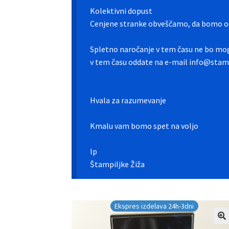
Kolektivni dopust
Cenjene stranke obveščamo, da bomo od
Spletno naročanje v tem času ne bo mog
v tem času oddate na e-mail info@stamp
Hvala za razumevanje
Kmalu vam bomo spet na voljo
lp
Štampiljke Žiža
Ekspres izdelava 24h-3dni