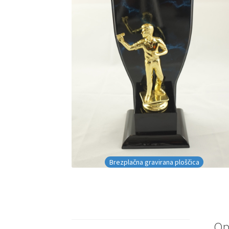
Brezplačna gravirana ploščica
Op