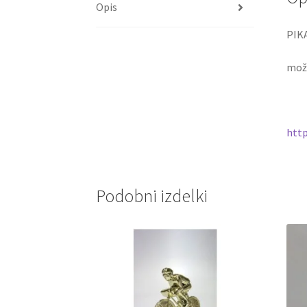
Opis
PIK
možn
http
Podobni izdelki