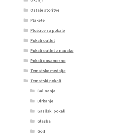
Ostale storitve
Plakete
Ploščice za pokale
Pokali outlet
Pokali outlet z napako
Pokali posamezno
Tematske medalje
Tematski pokali
Balinanje
Dirkanje
Gasilski pokali
Glasba
Golf