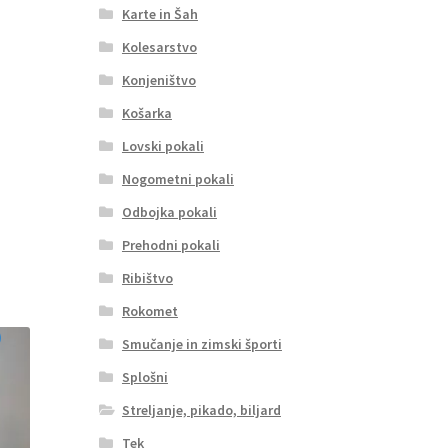
Karte in Šah
Kolesarstvo
Konjeništvo
Košarka
Lovski pokali
Nogometni pokali
Odbojka pokali
Prehodni pokali
Ribištvo
Rokomet
Smučanje in zimski športi
Splošni
Streljanje, pikado, biljard
Tek