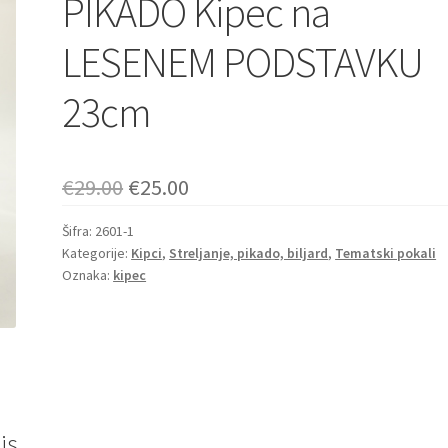
PIKADO Kipec na
LESENEM PODSTAVKU
23cm
Izvirna
Trenutna
€
29.00
€
25.00
cena
cena
Šifra:
2601-1
Kategorije:
je
Kipci
,
Streljanje, pikado, biljard
je:
,
Tematski pokali
Oznaka:
kipec
bila:
€25.00.
€29.00.
is