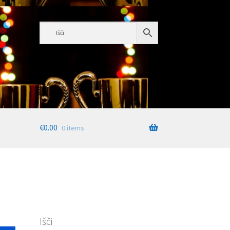
€
0.00
0 items
Išči