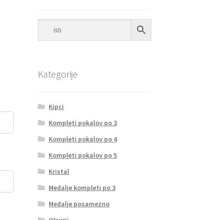
Kategorije
Kipci
Kompleti pokalov po 3
Kompleti pokalov po 4
Kompleti pokalov po 5
Kristal
Medalje kompleti po 3
Medalje posamezno
Okvirji