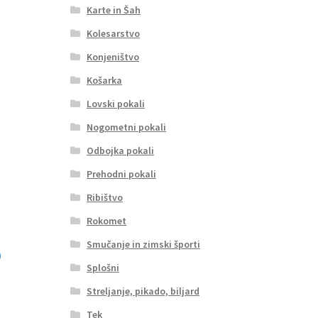
Karte in Šah
Kolesarstvo
Konjeništvo
Košarka
Lovski pokali
Nogometni pokali
Odbojka pokali
Prehodni pokali
Ribištvo
Rokomet
Smučanje in zimski športi
Splošni
Streljanje, pikado, biljard
Tek