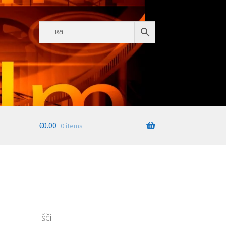
€
0.00
0 items
Išči