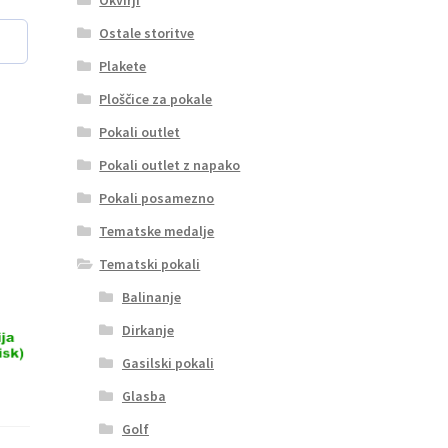
Ostale storitve
Plakete
Ploščice za pokale
Pokali outlet
Pokali outlet z napako
Pokali posamezno
Tematske medalje
Tematski pokali
Balinanje
Dirkanje
Gasilski pokali
Glasba
Golf