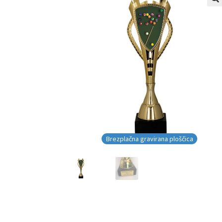
Brezplačna gravirana ploščica