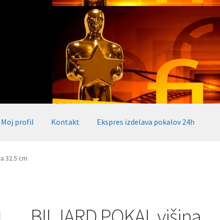
Moj profil
Kontakt
Ekspres izdelava pokalov 24h
okalov 24h
Embed iList
Galerija medalje
Galerija pokali
a 32.5 cm
alov, medalj, plaket
Katalog pokalov in medalj
Košarica
Moj profil
takt
Zaključek nakupa
BILJARD POKAL višina