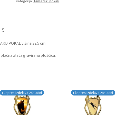
Kategorija:
Tematski pokali
is
ARD POKAL višina 32.5 cm
plačna zlata gravirana ploščica.
Ekspres izdelava 24h-3dni
Ekspres izdelava 24h-3dni