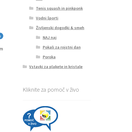
Tenis squash in pinkponk
Vodni športi
Življenski dogodki & smeh
a
NAJ naj
Pokali za rojstni dan
cm
Poroka
Vstavki za plakete in kristale
Kliknite za pomoč v živo