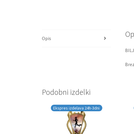
Op
Opis
BILJ
Brez
Podobni izdelki
Ekspres izdelava 24h-3dni