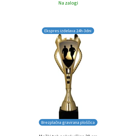
Na zalogi
Ekspres izdelava 24h-3dni
Brezplačna gravirana ploščica