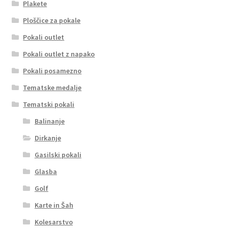
Plakete
Ploščice za pokale
Pokali outlet
Pokali outlet z napako
Pokali posamezno
Tematske medalje
Tematski pokali
Balinanje
Dirkanje
Gasilski pokali
Glasba
Golf
Karte in Šah
Kolesarstvo