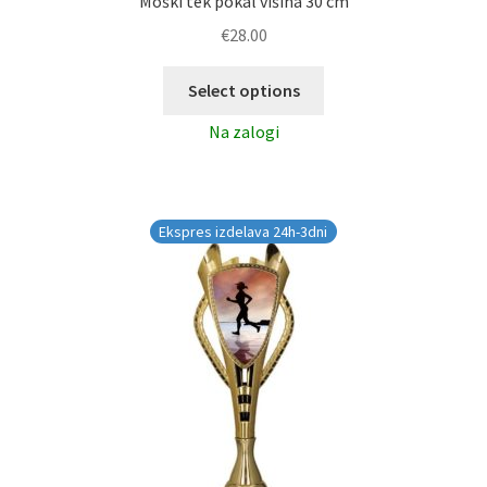
Moški tek pokal višina 30 cm
€
28.00
Select options
Na zalogi
Ekspres izdelava 24h-3dni