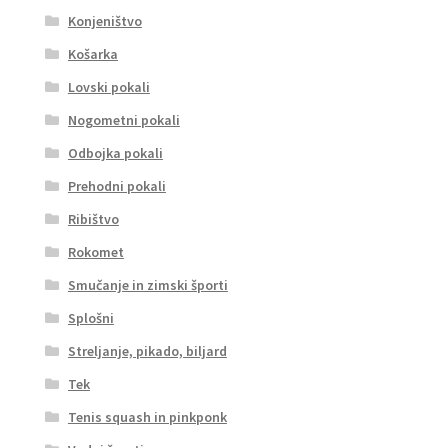
Konjeništvo
Košarka
Lovski pokali
Nogometni pokali
Odbojka pokali
Prehodni pokali
Ribištvo
Rokomet
Smučanje in zimski športi
Splošni
Streljanje, pikado, biljard
Tek
Tenis squash in pinkponk