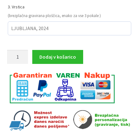
3. Vrstica
(brezplačna gravirana ploščica, enako za vse 3 pokale )
DIRKANJE
Dodaj v košarico
komplet
3
pokalov
34.5
cm,
32.5
cm,
30
cm
količina