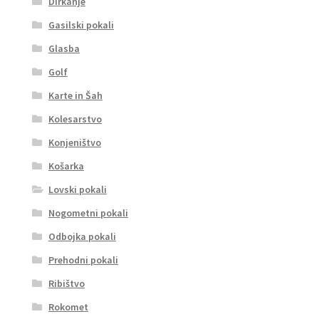
Dirkanje
Gasilski pokali
Glasba
Golf
Karte in Šah
Kolesarstvo
Konjeništvo
Košarka
Lovski pokali
Nogometni pokali
Odbojka pokali
Prehodni pokali
Ribištvo
Rokomet