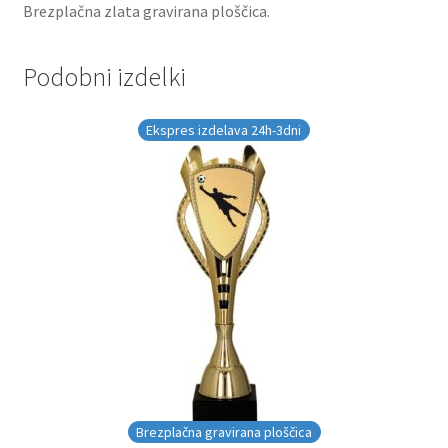
Brezplačna zlata gravirana ploščica.
Podobni izdelki
Ekspres izdelava 24h-3dni
Brezplačna gravirana ploščica