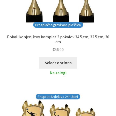
Brezplačna gravirana ploščica
Pokali konjeništvo komplet 3 pokalov 34.5 cm, 32.5 cm, 30
cm
€
56.00
Select options
Na zalogi
Ekspres izdelava 24h-3dni