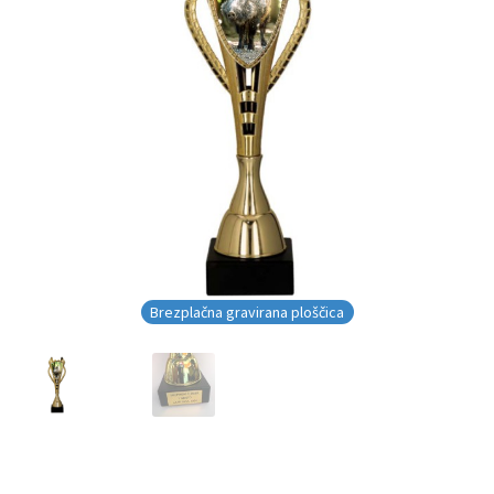
Brezplačna gravirana ploščica