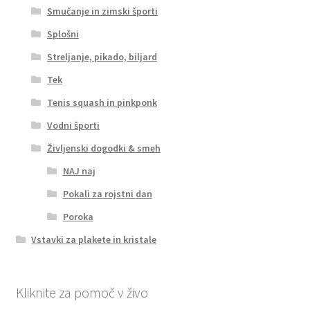
Smučanje in zimski športi
Splošni
Streljanje, pikado, biljard
Tek
Tenis squash in pinkponk
Vodni športi
Življenski dogodki & smeh
NAJ naj
Pokali za rojstni dan
Poroka
Vstavki za plakete in kristale
Kliknite za pomoč v živo