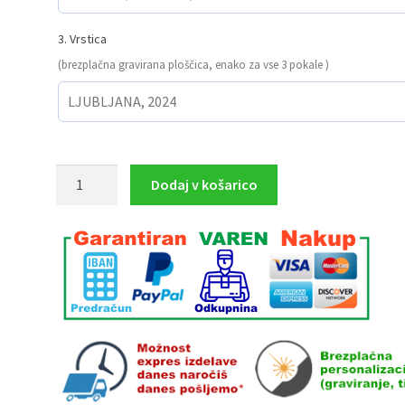
3. Vrstica
(brezplačna gravirana ploščica, enako za vse 3 pokale )
GASILCI
Dodaj v košarico
komplet
3
pokalov
34.5
cm,
32.5
cm,
30
cm
količina