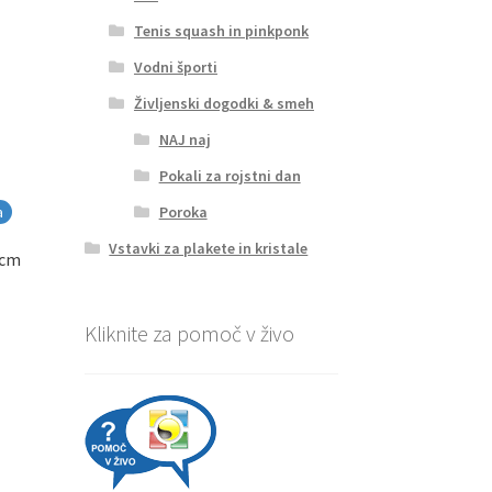
Tenis squash in pinkponk
Vodni športi
Življenski dogodki & smeh
NAJ naj
Pokali za rojstni dan
a
Poroka
Vstavki za plakete in kristale
 cm
Kliknite za pomoč v živo