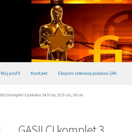
Moj profil
Kontakt
Ekspres izdelava pokalov 24h
okalov 24h
Embed iList
Galerija medalje
Galerija pokali
ILCI komplet 3 pokalov 34.5 cm, 32.5 cm, 30 cm
alov, medalj, plaket
Katalog pokalov in medalj
Košarica
Moj profil
takt
Zaključek nakupa
GASILCI komplet 3