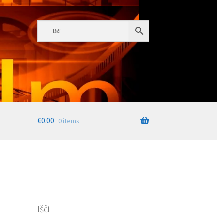
€
0.00
0 items
Išči