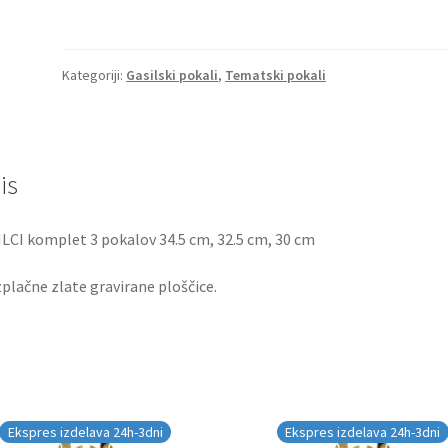
Kategoriji:
Gasilski pokali
,
Tematski pokali
is
LCI komplet 3 pokalov 34.5 cm, 32.5 cm, 30 cm
plačne zlate gravirane ploščice.
Ekspres izdelava 24h-3dni
Ekspres izdelava 24h-3dni