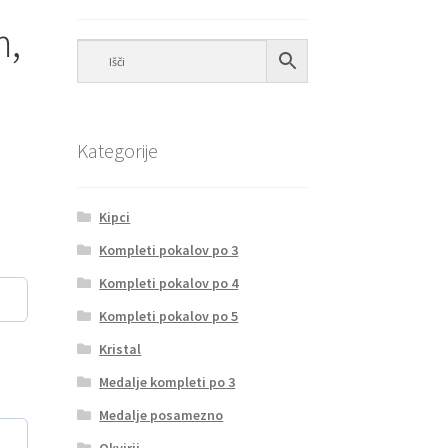
m,
Kategorije
Kipci
Kompleti pokalov po 3
Kompleti pokalov po 4
Kompleti pokalov po 5
Kristal
Medalje kompleti po 3
Medalje posamezno
Okvirji