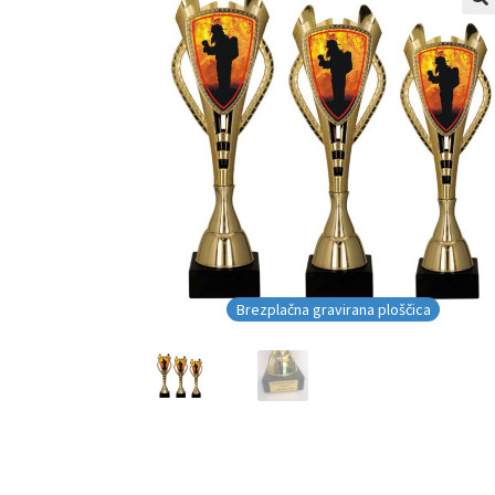
Brezplačna gravirana ploščica