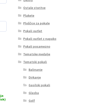
Ostale storitve
Plakete
Ploščice za pokale
Pokali outlet
Pokali outlet z napako
Pokali posamezno
Tematske medalje
Tematski pokali
Balinanje
Dirkanje
Gasilski pokali
Glasba
Golf