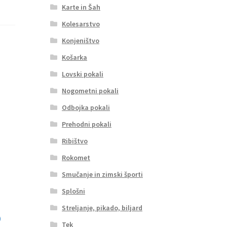
Karte in Šah
Kolesarstvo
Konjeništvo
Košarka
Lovski pokali
Nogometni pokali
Odbojka pokali
Prehodni pokali
Ribištvo
Rokomet
Smučanje in zimski športi
Splošni
Streljanje, pikado, biljard
Tek