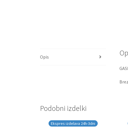
Op
Opis
GASI
Brez
Podobni izdelki
Ekspres izdelava 24h-3dni