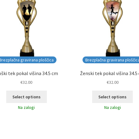
Brezplačna gravirana ploščica
Brezplačna gravirana ploščic
ški tek pokal višina 34.5 cm
Ženski tek pokal višina 34.5
€
32.00
€
32.00
Select options
Select options
Na zalogi
Na zalogi