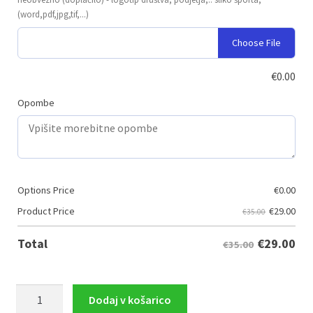
(word,pdf,jpg,tif,...)
Choose File
€
0.00
Opombe
Options Price
€
0.00
€
29.00
Product Price
€35.00
€
29.00
Total
€35.00
Komplet
Dodaj v košarico
pokalov