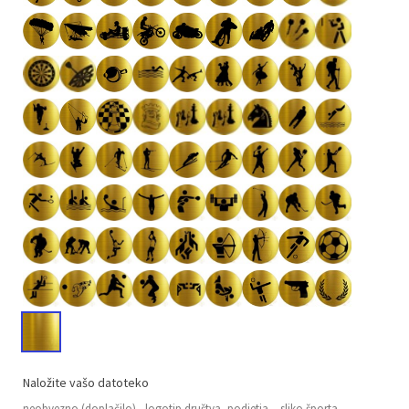
Naložite vašo datoteko
neobvezno (doplačilo) - logotip društva, podjetja,.. sliko športa,