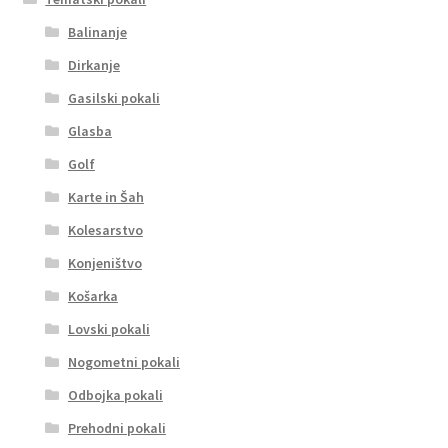
Balinanje
Dirkanje
Gasilski pokali
Glasba
Golf
Karte in Šah
Kolesarstvo
Konjeništvo
Košarka
Lovski pokali
Nogometni pokali
Odbojka pokali
Prehodni pokali