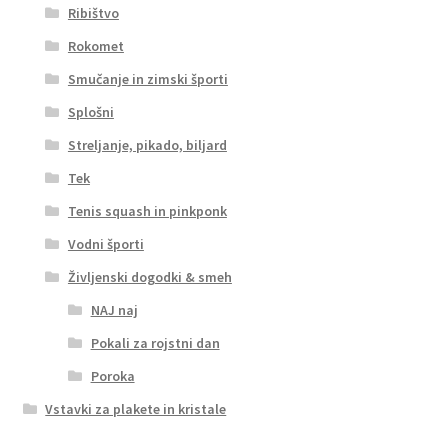
Ribištvo
Rokomet
Smučanje in zimski športi
Splošni
Streljanje, pikado, biljard
Tek
Tenis squash in pinkponk
Vodni športi
Življenski dogodki & smeh
NAJ naj
Pokali za rojstni dan
Poroka
Vstavki za plakete in kristale