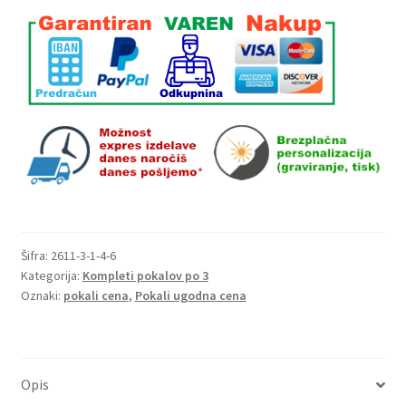
9220/1/2/3
višina
17,
18,
19
cm
količina
Šifra:
2611-3-1-4-6
Kategorija:
Kompleti pokalov po 3
Oznaki:
pokali cena
,
Pokali ugodna cena
Opis