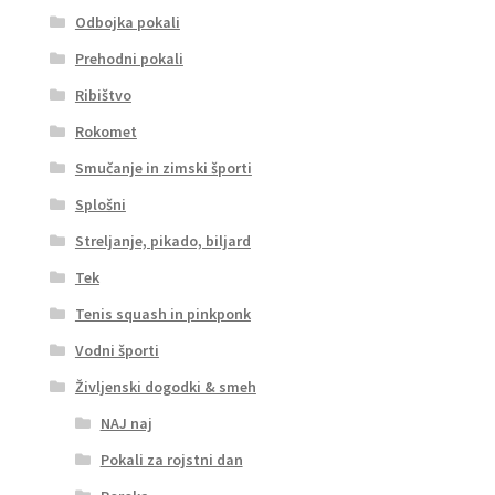
Odbojka pokali
Prehodni pokali
Ribištvo
Rokomet
Smučanje in zimski športi
Splošni
Streljanje, pikado, biljard
Tek
Tenis squash in pinkponk
Vodni športi
Življenski dogodki & smeh
NAJ naj
Pokali za rojstni dan