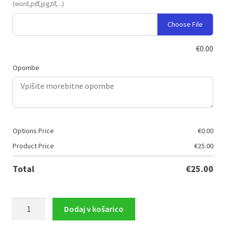
(word,pdf,jpg,tif,...)
Choose File
€
0.00
Opombe
Options Price
€
0.00
Product Price
€
25.00
Total
€
25.00
Komplet
Dodaj v košarico
pokalov