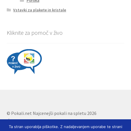
Poroka
Vstavki za plakete in kristale
Kliknite za pomoč v živo
© Pokali.net Najcenejši pokali na spletu 2026
.
Ta stran uporablja piškotke. Z nadaljevanjem uporabe te strani