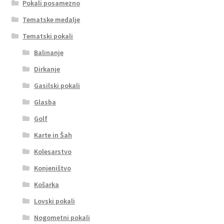
Pokali posamezno
Tematske medalje
Tematski pokali
Balinanje
Dirkanje
Gasilski pokali
Glasba
Golf
Karte in Šah
Kolesarstvo
Konjeništvo
Košarka
Lovski pokali
Nogometni pokali