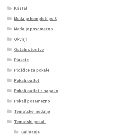
Kristal
Medalje kompleti po 3
Medalje posamezno
Okvirji
Ostale storitve
Plakete
Ploščice za pokale
Pokali outlet
Pokali outlet z napako
Pokali posamezno
Tematske medalje
Tematski pokali
Balinanje