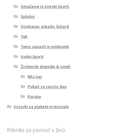
Smučanje in zimski športi
Splošni
Streljanje, pikado, biljard
Tek
Tenis squash in pinkponk
Vodni športi
Življenski dogodki & smeh
NAJ naj
Pokali za rojstni dan
Poroka
Vstavki za plakete in kristale
Kliknite za pomoč v živo