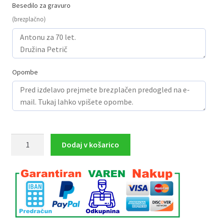
Besedilo za gravuro
(brezplačno)
Opombe
Kristal
Dodaj v košarico
80011_12_13
z
gravuro
količina