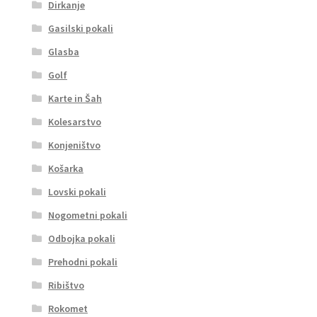
Dirkanje
Gasilski pokali
Glasba
Golf
Karte in Šah
Kolesarstvo
Konjeništvo
Košarka
Lovski pokali
Nogometni pokali
Odbojka pokali
Prehodni pokali
Ribištvo
Rokomet