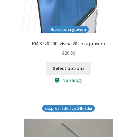
Brezplačna gravura
RM 8720.200, višina 20 cm z gravuro
€
20.00
Select options
Na zalogi
Ekspres izdelava 24h-3dni