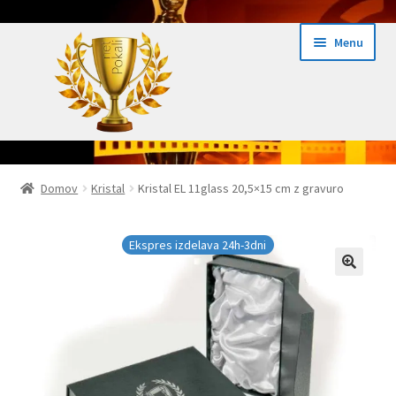
Skip
Skip
Menu
to
to
navigation
content
Domov
Domov
Kristal
Kristal EL 11glass 20,5×15 cm z gravuro
Domov Pokali.net
Ekspres izdelava 24h-3dni
Ekspres izdelava pokalov 24h
Embed iList
Galerija medalje