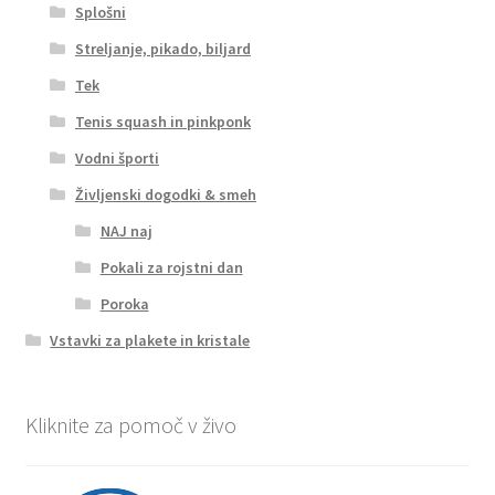
Splošni
Streljanje, pikado, biljard
Tek
Tenis squash in pinkponk
Vodni športi
Življenski dogodki & smeh
NAJ naj
Pokali za rojstni dan
Poroka
Vstavki za plakete in kristale
Kliknite za pomoč v živo