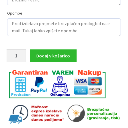
Opombe
Kristal
Dodaj v košarico
EL
11glass
20,5x15
cm
z
gravuro
količina