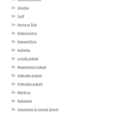
Glasba
Golf
Karte in Šah
Kolesarstvo
Konjeništvo
Košarka
Lovski pokali
Nogometni pokali
Odbojka pokali
Prehodni pokali
Ribištvo
Rokomet
Smučanje in zimski športi