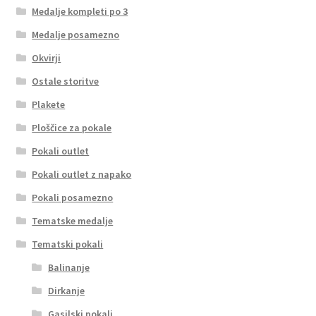
Medalje kompleti po 3
Medalje posamezno
Okvirji
Ostale storitve
Plakete
Ploščice za pokale
Pokali outlet
Pokali outlet z napako
Pokali posamezno
Tematske medalje
Tematski pokali
Balinanje
Dirkanje
Gasilski pokali