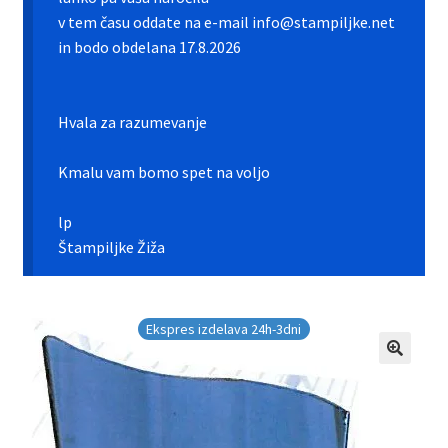
Galerija pokali
v tem času oddate na e-mail info@stampiljke.net
in bodo obdelana 17.8.2026
Galerija športnih vstavkov
Hitra izdelava pokalov, medalj, plaket
Hvala za razumevanje
Katalog pokalov in medalj
Kmalu vam bomo spet na voljo
Košarica
lp
Štampiljke Žiža
Moj profil
Pogoji poslovanja in piškotki
Ekspres izdelava 24h-3dni
Pokali.net Kontakt
Zaključek nakupa