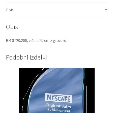
Opis
Opis
RM 8720.200, višina 20 cm z gravuro
Podobni izdelki