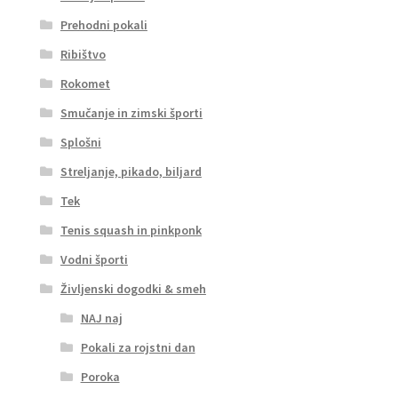
Prehodni pokali
Ribištvo
Rokomet
Smučanje in zimski športi
Splošni
Streljanje, pikado, biljard
Tek
Tenis squash in pinkponk
Vodni športi
Življenski dogodki & smeh
NAJ naj
Pokali za rojstni dan
Poroka