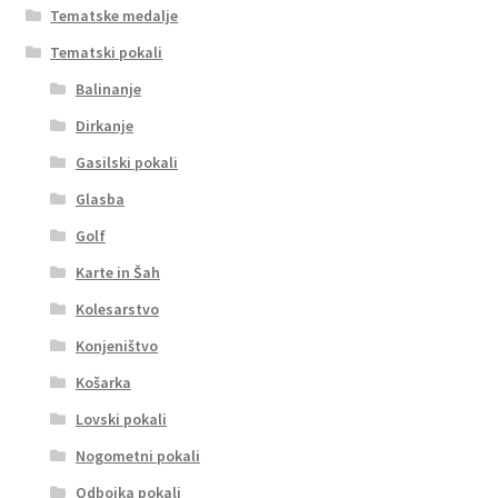
Tematske medalje
Tematski pokali
Balinanje
Dirkanje
Gasilski pokali
Glasba
Golf
Karte in Šah
Kolesarstvo
Konjeništvo
Košarka
Lovski pokali
Nogometni pokali
Odbojka pokali