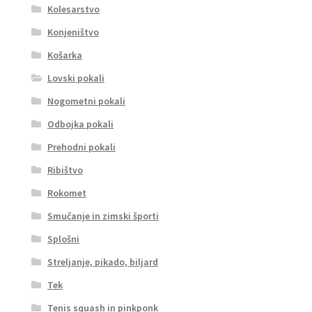
Kolesarstvo
Konjeništvo
Košarka
Lovski pokali
Nogometni pokali
Odbojka pokali
Prehodni pokali
Ribištvo
Rokomet
Smučanje in zimski športi
Splošni
Streljanje, pikado, biljard
Tek
Tenis squash in pinkponk