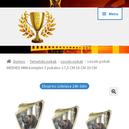
Skip
Skip
Menu
to
to
navigation
content
Domov
Domov
Tematski pokali
Lovski pokali
Lovski pokali
MEDVED MINI komplet 3 pokalov 17,5 CM 18 CM 20 CM
Domov Pokali.net
Ekspres izdelava pokalov 24h
Ekspres izdelava 24h-3dni
Embed iList
Galerija medalje