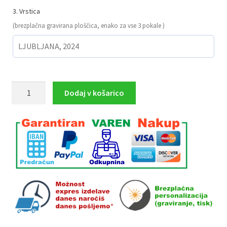
3. Vrstica
(brezplačna gravirana ploščica, enako za vse 3 pokale )
Lovski
Dodaj v košarico
pokali
MEDVED
MINI
komplet
3
pokalov
17,5
CM
18
CM
20