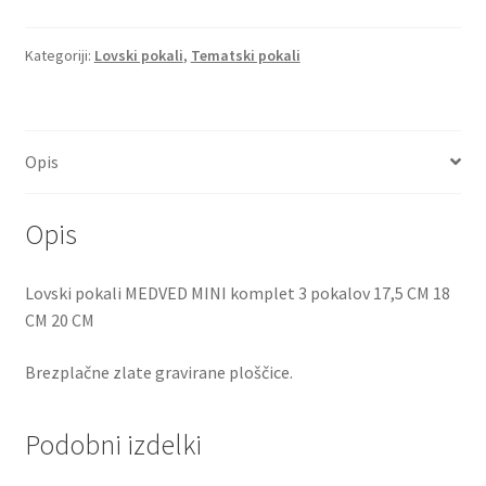
CM
količina
Kategoriji:
Lovski pokali
,
Tematski pokali
Opis
Opis
Lovski pokali MEDVED MINI komplet 3 pokalov 17,5 CM 18
CM 20 CM
Brezplačne zlate gravirane ploščice.
Podobni izdelki