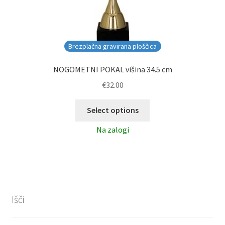
Brezplačna gravirana ploščica
NOGOMETNI POKAL višina 34.5 cm
€
32.00
Select options
Na zalogi
Išči