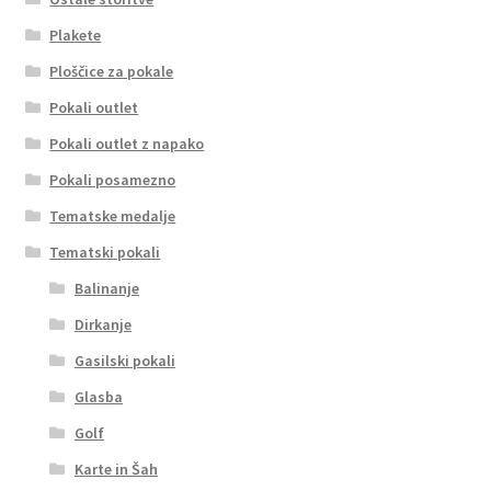
Plakete
Ploščice za pokale
Pokali outlet
Pokali outlet z napako
Pokali posamezno
Tematske medalje
Tematski pokali
Balinanje
Dirkanje
Gasilski pokali
Glasba
Golf
Karte in Šah