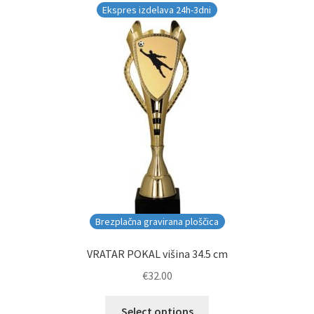
Ekspres izdelava 24h-3dni
Brezplačna gravirana ploščica
VRATAR POKAL višina 34.5 cm
€
32.00
Select options