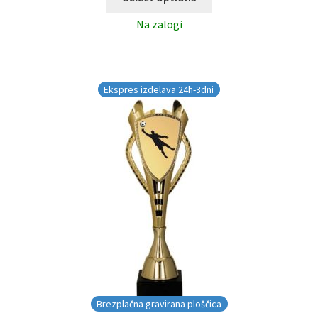
Na zalogi
Ekspres izdelava 24h-3dni
Brezplačna gravirana ploščica