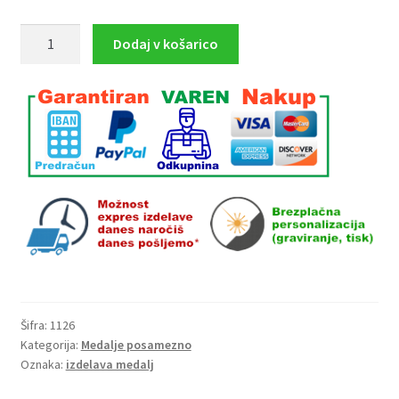
Medalja
Dodaj v košarico
ELME50e,
zlata,
premer
50mm
količina
Šifra:
1126
Kategorija:
Medalje posamezno
Oznaka:
izdelava medalj