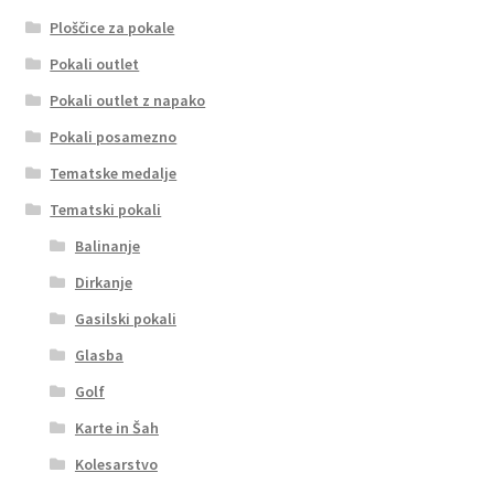
Ploščice za pokale
Pokali outlet
Pokali outlet z napako
Pokali posamezno
Tematske medalje
Tematski pokali
Balinanje
Dirkanje
Gasilski pokali
Glasba
Golf
Karte in Šah
Kolesarstvo