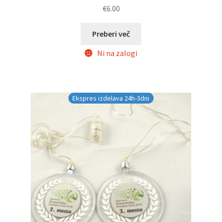
€
6.00
Preberi več
Ni na zalogi
Ekspres izdelava 24h-3dni