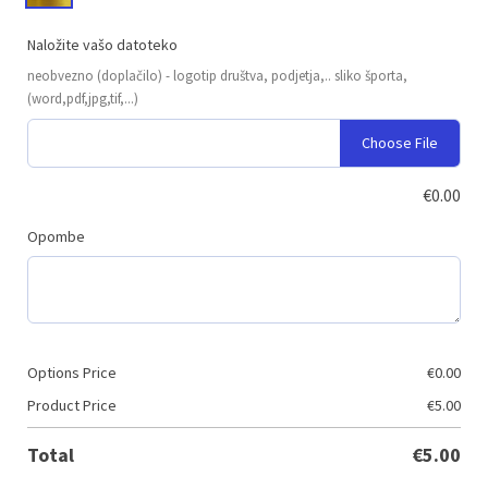
Naložite vašo datoteko
neobvezno (doplačilo) - logotip društva, podjetja,.. sliko športa,
(word,pdf,jpg,tif,...)
Choose File
€
0.00
Opombe
Options Price
€
0.00
Product Price
€
5.00
Total
€
5.00