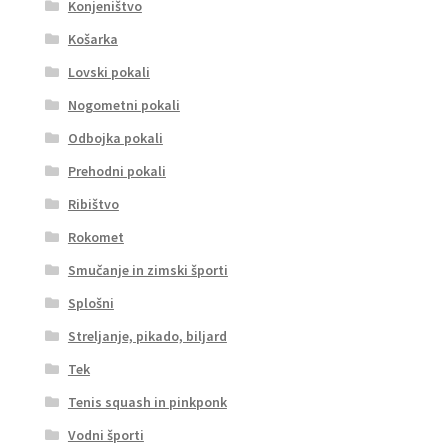
Konjeništvo
Košarka
Lovski pokali
Nogometni pokali
Odbojka pokali
Prehodni pokali
Ribištvo
Rokomet
Smučanje in zimski športi
Splošni
Streljanje, pikado, biljard
Tek
Tenis squash in pinkponk
Vodni športi