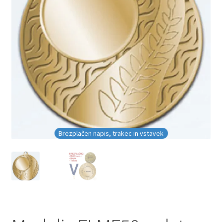
Galerija pokali
Galerija športnih vstavkov
Hitra izdelava pokalov, medalj, plaket
Katalog pokalov in medalj
Košarica
Moj profil
Brezplačen napis, trakec in vstavek
Pogoji poslovanja in piškotki
Pokali.net Kontakt
Zaključek nakupa