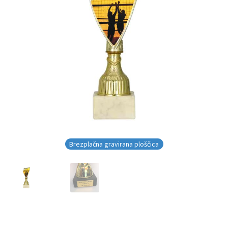
Brezplačna gravirana ploščica