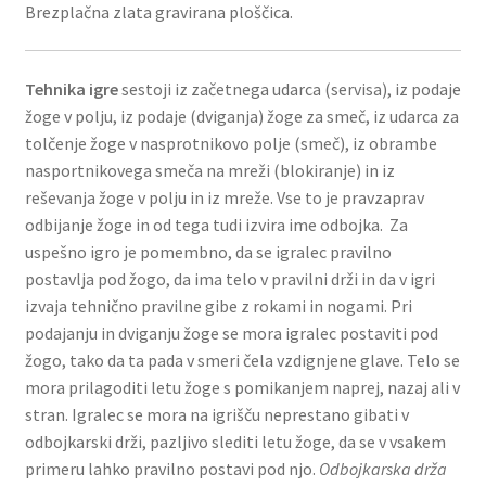
Brezplačna zlata gravirana ploščica.
Tehnika igre
sestoji iz začetnega udarca (ser­visa), iz podaje
žoge v polju, iz podaje (dvi­ganja) žoge za smeč, iz udarca za
tolčenje žoge v nasprotnikovo polje (smeč), iz obrambe
na­sportnikovega smeča na mreži (blokiranje) in iz
reševanja žoge v polju in iz mreže. Vse to je pravzaprav
odbijanje žoge in od tega tudi izvira ime odbojka. Za
uspešno igro je pomembno, da se igralec pravilno
postavlja pod žogo, da ima telo v pravilni drži in da v igri
izvaja tehnično pravilne gibe z rokami in nogami. Pri
podajanju in dviganju žoge se mora igralec postaviti pod
žogo, tako da ta pada v smeri čela vzdignjene glave. Telo se
mora prilagoditi letu žoge s pomikanjem naprej, nazaj ali v
stran. Igralec se mora na igrišču neprestano gibati v
odbojkarski drži, pazljivo slediti letu žoge, da se v vsakem
primeru lahko pravilno postavi pod njo.
Odbojkarska drža