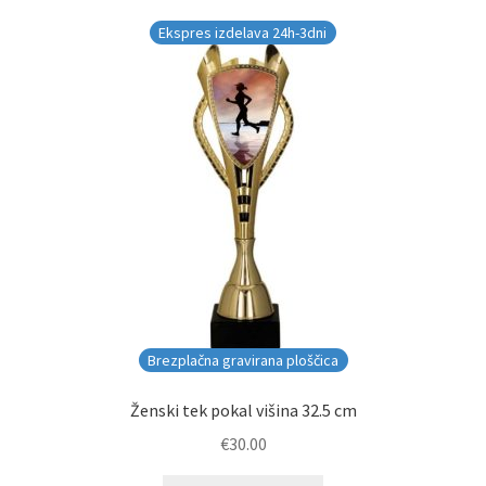
Ekspres izdelava 24h-3dni
Brezplačna gravirana ploščica
Ženski tek pokal višina 32.5 cm
€
30.00