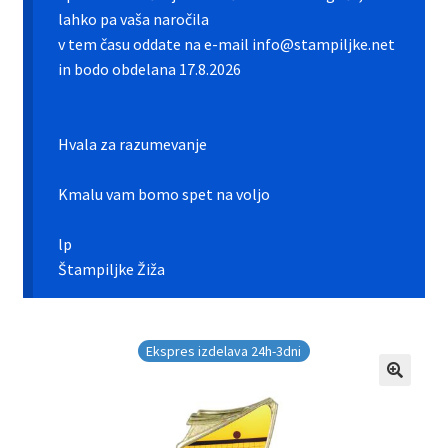
Galerija pokali
lahko pa vaša naročila
v tem času oddate na e-mail info@stampiljke.net
Galerija športnih vstavkov
in bodo obdelana 17.8.2026
Hitra izdelava pokalov, medalj, plaket
Hvala za razumevanje
Katalog pokalov in medalj
Kmalu vam bomo spet na voljo
Košarica
lp
Moj profil
Štampiljke Žiža
Pogoji poslovanja in piškotki
Ekspres izdelava 24h-3dni
Pokali.net Kontakt
Zaključek nakupa