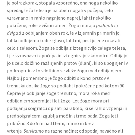
je polrazkorak, stopala vzpo­redno, ena noga nekoliko
spredaj, teža telesa je na obeh nogah v počepu, telo
vzravnano in rahlo nagnjeno naprej, lahti nekoliko
pokrčene, roke v višini ramen. Žogo morajo
podajati in
dvigati
z odbijanjem obeh rok, le v izjemnih primerih jo
lahko odbije­mo tudi z glavo, lahtmi, pestjo ene roke ali
celo s telesom. Žoga se odbija z iztegnitvijo celega telesa,
tj. z vzravnavo iz počepa in iztegnitvijo v komolcu. Odbijajo
jo s celo dolžino razširjenih prstov (dlani), ki so upognjeni v
polkrogu. in v to vdol­bino se vleže žoga med odbijanjem.
Najbolj po­membno je žogo odbiti s konci prstov V
trenutku dotika žoge so podlahti pokrčene pod kotom 90.
Čeprav je odbijanje žoge trenutno, mora roka med
odbijanjem spremljati let žoge. Let žoge mora pri
podajanju soigralcu opisati parabolo, ki se rahlo vzpenja in
pred soigralcem izgublja moč in strmo pada. Žoga leti
približno 3 do 5 m nad tlemi, mirno in brez
vrtenja.
Serviramo
na razne načine; od spodaj navadno ali