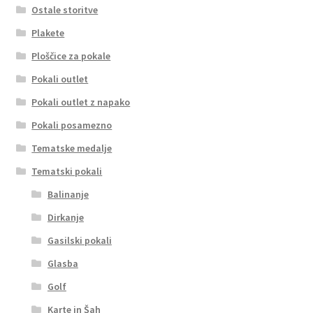
Ostale storitve
Plakete
Ploščice za pokale
Pokali outlet
Pokali outlet z napako
Pokali posamezno
Tematske medalje
Tematski pokali
Balinanje
Dirkanje
Gasilski pokali
Glasba
Golf
Karte in Šah