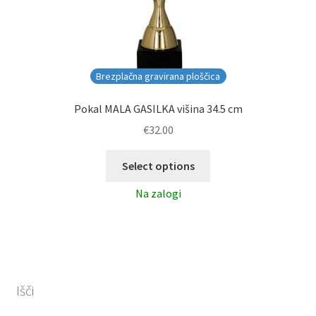
Brezplačna gravirana ploščica
Pokal MALA GASILKA višina 34.5 cm
€
32.00
Select options
Na zalogi
Išči