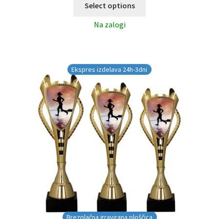
Select options
Na zalogi
Ekspres izdelava 24h-3dni
Brezplačna gravirana ploščica