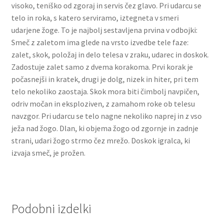
visoko, teniško od zgoraj in servis čez glavo. Pri udarcu se
telo in roka, s katero serviramo, iztegneta v smeri
udarjene žoge. To je najbolj sestavljena prvina v odbojki:
Smeč z zaletom ima glede na vrsto izvedbe tele faze:
zalet, skok, položaj in delo telesa v zraku, udarec in doskok.
Zadostuje zalet samo z dvema kora­koma. Prvi korak je
počasnejši in kratek, drugi je dolg, nizek in hiter, pri tem
telo nekoliko zaostaja. Skok mora biti čimbolj navpičen,
odriv močan in eksploziven, z zamahom roke ob telesu
navzgor. Pri udarcu se telo nagne nekoliko naprej in z vso
ježa nad žogo. Dlan, ki objema žogo od zgornje in zadnje
strani, udari žogo strmo čez mrežo. Doskok igralca, ki
izvaja smeč, je prožen.
Podobni izdelki