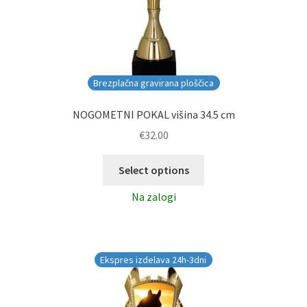
Brezplačna gravirana ploščica
NOGOMETNI POKAL višina 34.5 cm
€
32.00
Select options
Na zalogi
Ekspres izdelava 24h-3dni