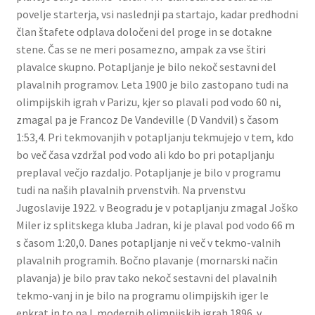
povelje starterja, vsi naslednji pa startajo, kadar predhodni
član štafete odplava določeni del proge in se dotakne
stene. Čas se ne meri posamezno, ampak za vse štiri
plavalce skupno. Potapljanje je bilo nekoč sestavni del
plavalnih programov. Leta 1900 je bilo zastopano tudi na
olimpijskih igrah v Parizu, kjer so plavali pod vodo 60 ni,
zmagal pa je Francoz De Vandeville (D Vandvil) s časom
1:53,4. Pri tekmovanjih v potapljanju tekmujejo v tem, kdo
bo več časa vzdržal pod vodo ali kdo bo pri potapljanju
preplaval večjo razdaljo. Potapljanje je bilo v programu
tudi na naših plavalnih prvenstvih. Na prvenstvu
Jugoslavije 1922. v Beogradu je v potapljanju zmagal Joško
Miler iz splitskega kluba Jadran, ki je plaval pod vodo 66 m
s časom 1:20,0. Danes potapljanje ni več v tekmo-valnih
plavalnih programih. Bočno plavanje (mornarski način
plavanja) je bilo prav tako nekoč sestavni del plavalnih
tekmo-vanj in je bilo na programu olimpijskih iger le
enkrat in to na I. modernih olimpijskih igrah 1896. v