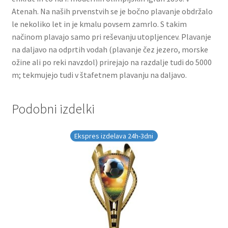
Atenah. Na naših prvenstvih se je bočno plavanje obdržalo
le nekoliko let in je kmalu povsem zamrlo. S takim
načinom plavajo samo pri reševanju utopljencev. Plavanje
na daljavo na odprtih vodah (plavanje čez jezero, morske
ožine ali po reki navzdol) prirejajo na razdalje tudi do 5000
m; tekmujejo tudi v štafetnem plavanju na daljavo.
Podobni izdelki
Ekspres izdelava 24h-3dni