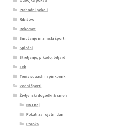
Odbojka pokali
Prehodni pokali
Ribištvo
Rokomet
Smučanje in zimski športi
Splošni
Streljanje, pikado, biljard
Tek
Tenis squash in pinkponk
Vodni športi
Življenski dogodki & smeh
NAJ naj
Pokali za rojstni dan
Poroka