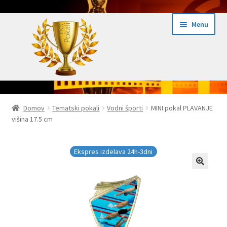
Skip
Skip
Menu
to
to
navigation
content
Domov
Domov
Tematski pokali
Vodni športi
MINI pokal PLAVANJE
višina 17.5 cm
Domov Pokali.net
Ekspres izdelava pokalov 24h
Ekspres izdelava 24h-3dni
Embed iList
Galerija medalje