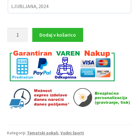
MINI
Dodaj v košarico
pokal
PLAVANJE
višina
17.5
cm
količina
Kategoriji:
Tematski pokali
,
Vodni športi