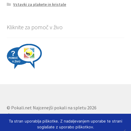
Vstavki za plakete in kristale
Kliknite za pomoč v živo
© Pokali.net Najcenejši pokali na spletu 2026
.
Ta stran uporablja piškotke. Z nadaljevanjem uporabe te strani
soglašate z uporabo piškotkov.