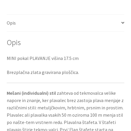
Opis
Opis
MINI pokal PLAVANJE višina 17.5 cm
Brezplačna zlata gravirana ploščica.
Mešani (individualni) stil
zahteva od tekmovalca velike
napore in znanje, ker plavalec brez zastoja plava menjaje z
različnimi stili: metuljčkovim, hrbtnim, prsnim in prostim.
Plavalec ali plavalka vsakih 50 m oziroma 100 m menja stil
po našte-tem vrstnem redu. Plavalna štafeta. V štafeti
plavajo štirje tekmo-valci. Prvi ‘član štafete starta na