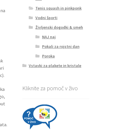
Tenis squash in pinkponk
 na
Vodni športi
Življenski dogodki & smeh
NAJ naj
Pokali za rojstni dan
Poroka
ak
Vstavki za plakete in kristale
ari
c).
Kliknite za pomoč v živo
ika
go,
out
ata.