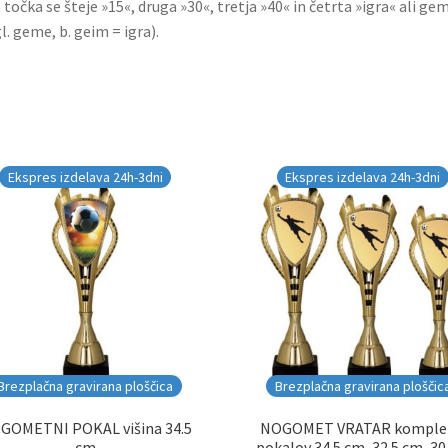
 točka se šteje »15«, druga »30«, tretja »40« in četrta »igra« ali ge
l. geme, b. geim = igra).
Ekspres izdelava 24h-3dni
Ekspres izdelava 24h-3dni
Brezplačna gravirana ploščica
Brezplačna gravirana ploščic
GOMETNI POKAL višina 34.5
NOGOMET VRATAR komple
cm
pokalov 34.5 cm, 32.5 cm, 3