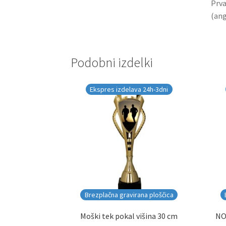
Prva
(ang
Podobni izdelki
Ekspres izdelava 24h-3dni
Brezplačna gravirana ploščica
Moški tek pokal višina 30 cm
NO