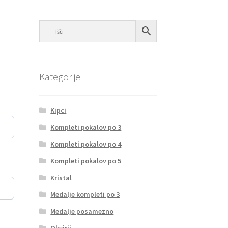
Kategorije
Kipci
Kompleti pokalov po 3
Kompleti pokalov po 4
Kompleti pokalov po 5
Kristal
Medalje kompleti po 3
Medalje posamezno
Okvirji