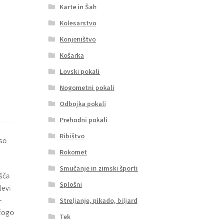
Karte in Šah
Kolesarstvo
Konjeništvo
Košarka
Lovski pokali
Nogometni pokali
Odbojka pokali
Prehodni pokali
Ribištvo
so
Rokomet
Smučanje in zimski športi
išča
Splošni
levi
­
Streljanje, pikado, biljard
 žogo
Tek