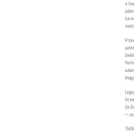
z lo
udar
ta n
nato
V te
udar
bekh
forh
udar
žogo
Izgu
in s
če ž
— zu
Toč