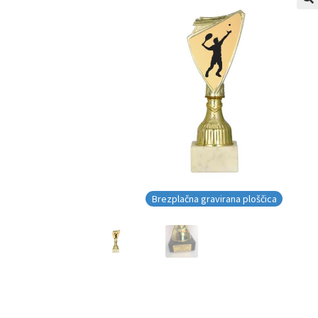
Brezplačna gravirana ploščica