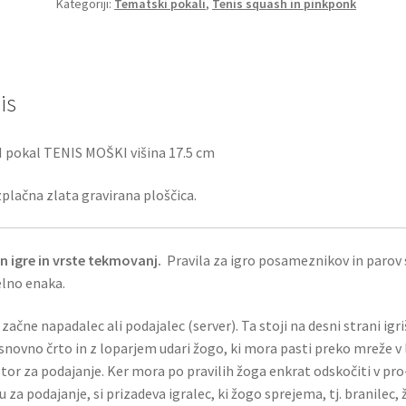
Kategoriji:
Tematski pokali
,
Tenis squash in pinkponk
is
 pokal TENIS MOŠKI višina 17.5 cm
plačna zlata gravirana ploščica.
n igre in vrste tekmovanj.
Pravila za igro posameznikov in parov 
lno enaka.
 začne napadalec ali podajalec (server). Ta stoji na desni strani igr
snovno črto in z loparjem udari žogo, ki mora pasti preko mreže v 
tor za podajanje. Ker mora po pravilih žoga enkrat odskočiti v pro
u za podajanje, si prizadeva igralec, ki žogo sprejema, tj. branilec,