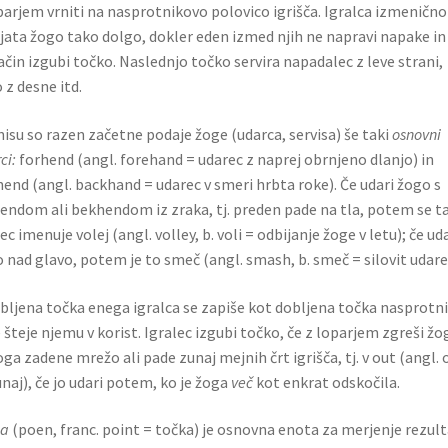
parjem vrniti na nasprotnikovo polovico igrišča. Igralca izmenično
jata žogo tako dolgo, dokler eden izmed njih ne napravi napake in
ačin izgubi točko. Naslednjo točko servira napadalec z leve strani,
 z desne itd.
nisu so razen začetne podaje žoge (udarca, servisa) še taki
osnovni
ci:
forhend (angl. forehand = udarec z naprej obrnjeno dlanjo) in
end (angl. backhand = udarec v smeri hrbta roke). Če udari žogo s
endom ali bekhendom iz zraka, tj. preden pade na tla, potem se t
ec imenuje volej (angl. volley, b. voli = od­bijanje žoge v letu); če ud
 nad glavo, po­tem je to smeč (angl. smash, b. smeč = silovit udare
bljena točka enega igralca se zapiše kot dobljena točka nasprotn
e šteje njemu v korist. Igralec izgubi točko, če z loparjem zgreši žo
oga zadene mrežo ali pade zunaj mejnih črt igrišča, tj. v out (angl. 
naj), če jo udari potem, ko je žoga
več
kot enkrat odskočila.
ka
(poen, franc. point = točka) je osnovna enota za merjenje rezult