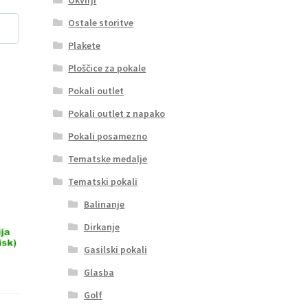
Ostale storitve
Plakete
Ploščice za pokale
Pokali outlet
Pokali outlet z napako
Pokali posamezno
Tematske medalje
Tematski pokali
Balinanje
Dirkanje
Gasilski pokali
Glasba
Golf