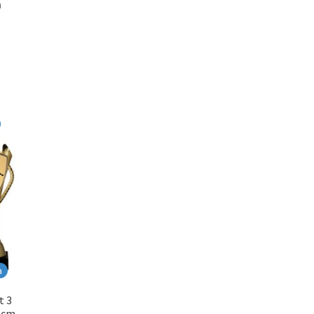
m
a
t 3
0 cm