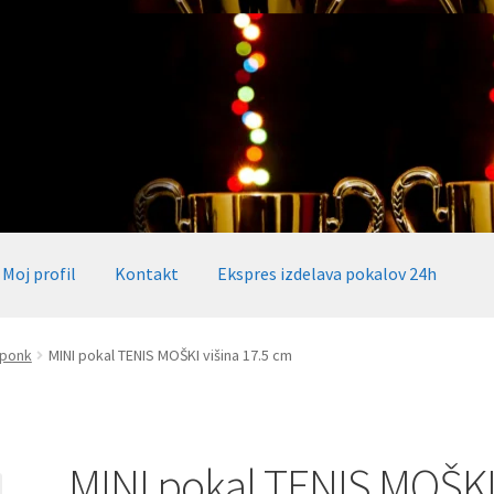
Moj profil
Kontakt
Ekspres izdelava pokalov 24h
okalov 24h
Embed iList
Galerija medalje
Galerija pokali
kponk
MINI pokal TENIS MOŠKI višina 17.5 cm
alov, medalj, plaket
Katalog pokalov in medalj
Košarica
Moj profil
takt
Zaključek nakupa
MINI pokal TENIS MOŠK