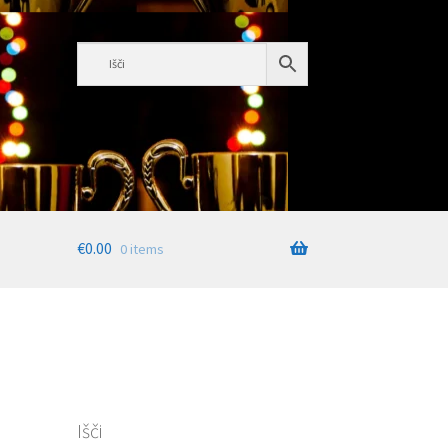
€
0.00
0 items
I
Išči