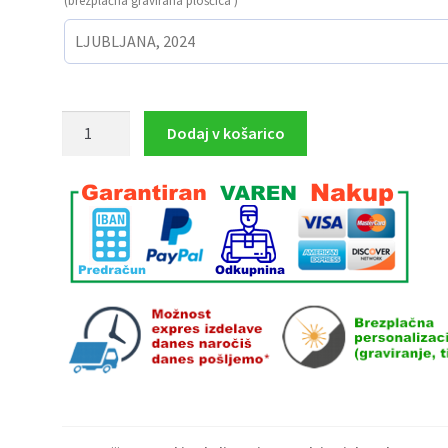
(brezplačna gravirana ploščica )
MINI
Dodaj v košarico
pokal
TENIS
MOŠKI
višina
17.5
cm
količina