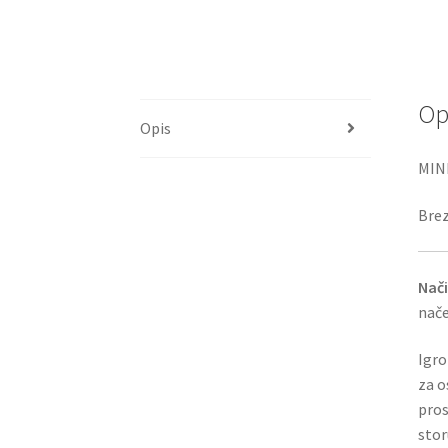
Op
Opis
MINI
Brez
Nači
nače
Igro
za o
pros
stor