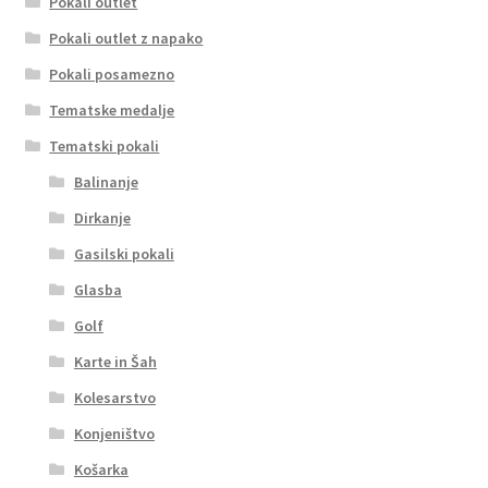
Pokali outlet
Pokali outlet z napako
Pokali posamezno
Tematske medalje
Tematski pokali
Balinanje
Dirkanje
Gasilski pokali
Glasba
Golf
Karte in Šah
Kolesarstvo
Konjeništvo
Košarka