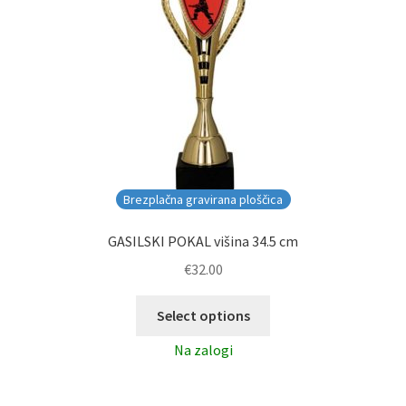
Brezplačna gravirana ploščica
GASILSKI POKAL višina 34.5 cm
€
32.00
Select options
Na zalogi