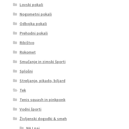
Lovski pokali
Nogometni pokali
Odbojka pokali
Prehodni pokali
Ribištvo
Rokomet
Smučanje in zimski športi
Splošni
Streljanje, pikado, biljard
Tek
Tenis squash in pinkponk
Vodni športi
Življenski dogodki & smeh
NAJ naj