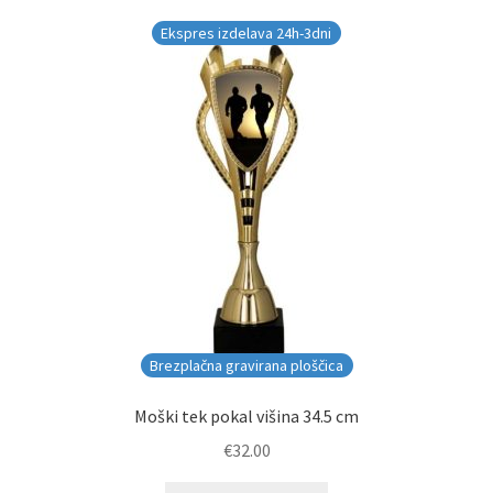
Ekspres izdelava 24h-3dni
Brezplačna gravirana ploščica
Moški tek pokal višina 34.5 cm
€
32.00