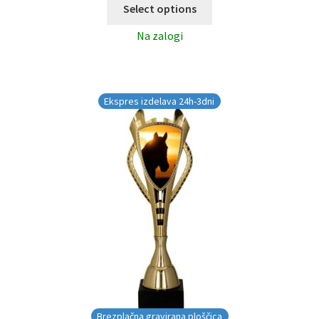
Select options
Na zalogi
Ekspres izdelava 24h-3dni
Brezplačna gravirana ploščica