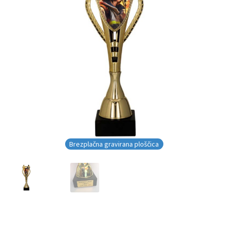
Brezplačna gravirana ploščica