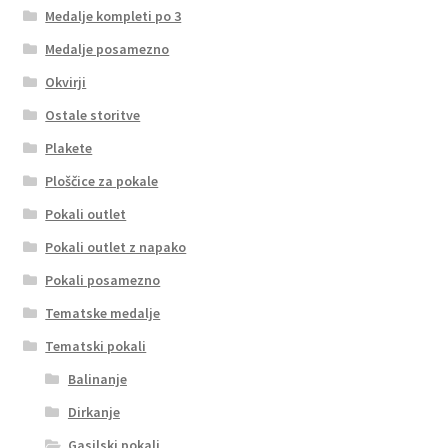
Medalje kompleti po 3
Medalje posamezno
Okvirji
Ostale storitve
Plakete
Ploščice za pokale
Pokali outlet
Pokali outlet z napako
Pokali posamezno
Tematske medalje
Tematski pokali
Balinanje
Dirkanje
Gasilski pokali