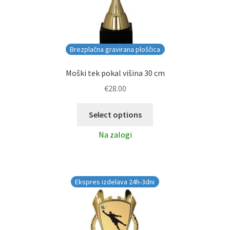
Brezplačna gravirana ploščica
Moški tek pokal višina 30 cm
€
28.00
Select options
Na zalogi
Ekspres izdelava 24h-3dni