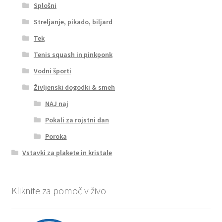
Splošni
Streljanje, pikado, biljard
Tek
Tenis squash in pinkponk
Vodni športi
Življenski dogodki & smeh
NAJ naj
Pokali za rojstni dan
Poroka
Vstavki za plakete in kristale
Kliknite za pomoč v živo