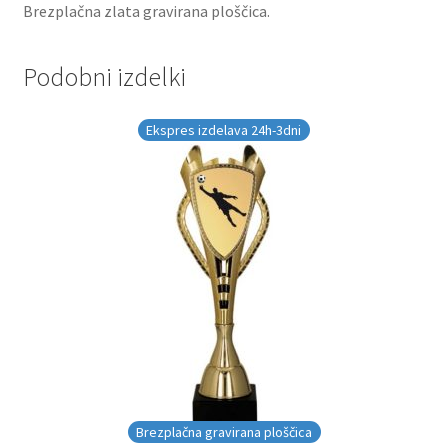
Brezplačna zlata gravirana ploščica.
Podobni izdelki
Ekspres izdelava 24h-3dni
Brezplačna gravirana ploščica