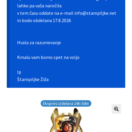
Galerija pokali
lahko pa vaša naročila
v tem času oddate na e-mail info@stampiljke.net
Galerija športnih vstavkov
in bodo obdelana 17.8.2026
Hitra izdelava pokalov, medalj, plaket
Hvala za razumevanje
Katalog pokalov in medalj
Kmalu vam bomo spet na voljo
Košarica
lp
Moj profil
Štampiljke Žiža
Pogoji poslovanja in piškotki
Ekspres izdelava 24h-3dni
Pokali.net Kontakt
Zaključek nakupa