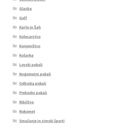
Glasba
Golf
Karte in Šah
Kolesarstvo
Konjeništvo
Košarka
Lovski pokali
Nogometni pokali
Odbojka pokali
Prehodni pokali
Ribištvo
Rokomet
Smučanje in zimski športi