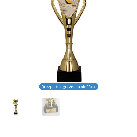
Brezplačna gravirana ploščica