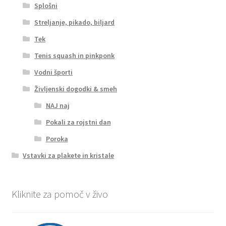
Splošni
Streljanje, pikado, biljard
Tek
Tenis squash in pinkponk
Vodni športi
Življenski dogodki & smeh
NAJ naj
Pokali za rojstni dan
Poroka
Vstavki za plakete in kristale
Kliknite za pomoč v živo