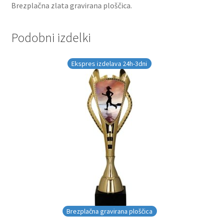
Brezplačna zlata gravirana ploščica.
Podobni izdelki
Ekspres izdelava 24h-3dni
Brezplačna gravirana ploščica