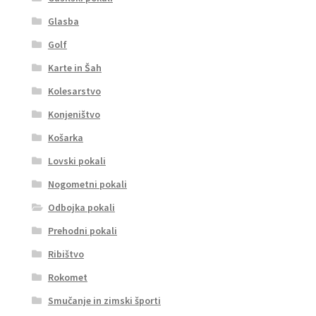
Glasba
Golf
Karte in Šah
Kolesarstvo
Konjeništvo
Košarka
Lovski pokali
Nogometni pokali
Odbojka pokali
Prehodni pokali
Ribištvo
Rokomet
Smučanje in zimski športi