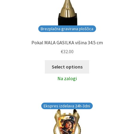
Brezplačna gravirana ploščica
Pokal MALA GASILKA višina 34.5 cm
€
32.00
Select options
Na zalogi
Ekspres izdelava 24h-3dni