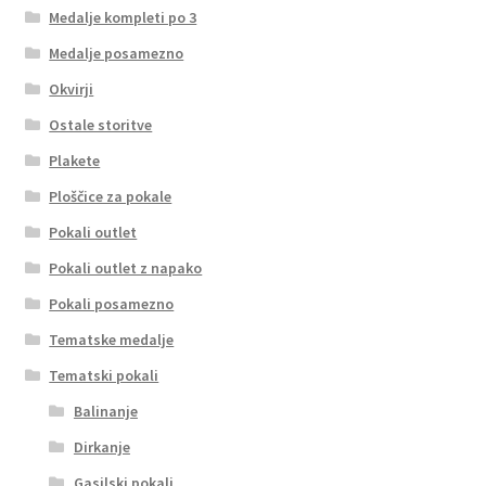
Medalje kompleti po 3
Medalje posamezno
Okvirji
Ostale storitve
Plakete
Ploščice za pokale
Pokali outlet
Pokali outlet z napako
Pokali posamezno
Tematske medalje
Tematski pokali
Balinanje
Dirkanje
Gasilski pokali