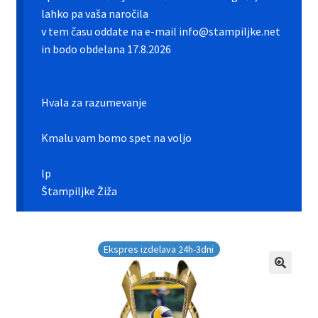
Galerija pokali
lahko pa vaša naročila
v tem času oddate na e-mail info@stampiljke.net
Galerija športnih vstavkov
in bodo obdelana 17.8.2026
Hitra izdelava pokalov, medalj, plaket
Hvala za razumevanje
Katalog pokalov in medalj
Kmalu vam bomo spet na voljo
Košarica
lp
Moj profil
Štampiljke Žiža
Pogoji poslovanja in piškotki
Ekspres izdelava 24h-3dni
Pokali.net Kontakt
Zaključek nakupa