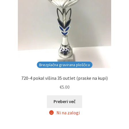
Brezplačna gravirana ploščica
720-4 pokal višina 35 outlet (praske na kupi)
€
5.00
Preberi več
Ni na zalogi