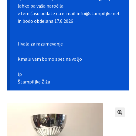
Galerija pokali
lahko pa vaša naročila
v tem času oddate na e-mail info@stampiljke.net
Galerija športnih vstavkov
in bodo obdelana 17.8.2026
Hitra izdelava pokalov, medalj, plaket
Hvala za razumevanje
Katalog pokalov in medalj
Kmalu vam bomo spet na voljo
Košarica
lp
Moj profil
Štampiljke Žiža
Pogoji poslovanja in piškotki
Pokali.net Kontakt
Zaključek nakupa