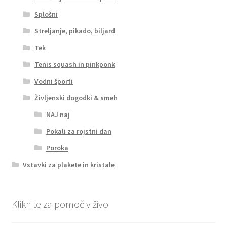
Splošni
Streljanje, pikado, biljard
Tek
Tenis squash in pinkponk
Vodni športi
Življenski dogodki & smeh
NAJ naj
Pokali za rojstni dan
Poroka
Vstavki za plakete in kristale
Kliknite za pomoč v živo