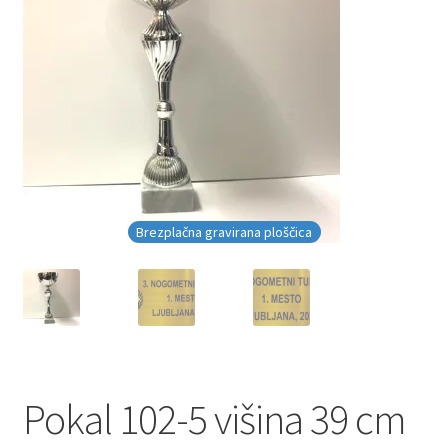
Brezplačna gravirana ploščica
Pokal 102-5 višina 39 cm