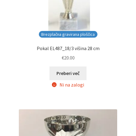
Brezplačna gravirana ploščica
Pokal EL487_18/3 višina 28 cm
€
20.00
Preberi več
Ni na zalogi