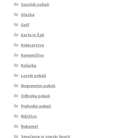
Gasilski pokali
Glasba
Golf
Karte in Šah
Kolesarstvo
Konjeništvo
Košarka
Lovski pokali
Nogometni pokali
Odbojka pokali
Prehodni pokali
Ribištvo
Rokomet
Smučanje in zimski športi