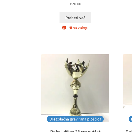
€
20.00
Preberi več
Ni na zalogi
Brezplačna gravirana ploščica
Pokal višina 38 cm outlet
Pok