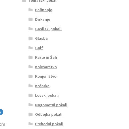
Tematski pokali
Balinanje
Dirkanje
Gasilski pokali
Glasba
Golf
Karte in Šah
Kolesarstvo
Konjeništvo
Košarka
Lovski pokali
Nogometni pokali
a
Odbojka pokali
Prehodni pokali
 cm