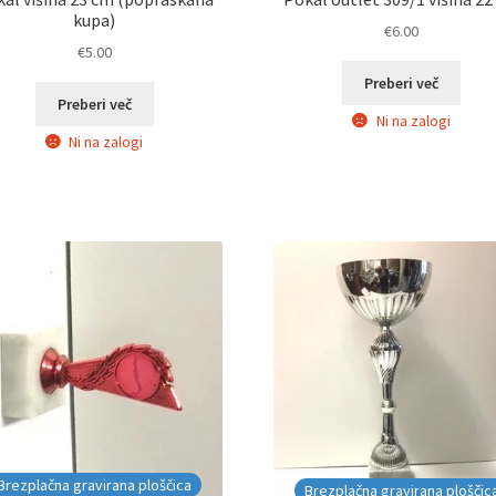
kupa)
€
6.00
€
5.00
Preberi več
Preberi več
Ni na zalogi
Ni na zalogi
Brezplačna gravirana ploščica
Brezplačna gravirana ploščic