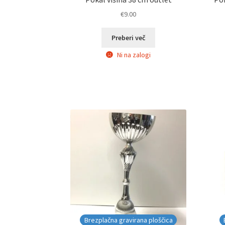
€
9.00
Preberi več
Ni na zalogi
Brezplačna gravirana ploščica