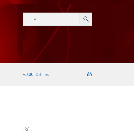
€
0.00
0 items
Išči