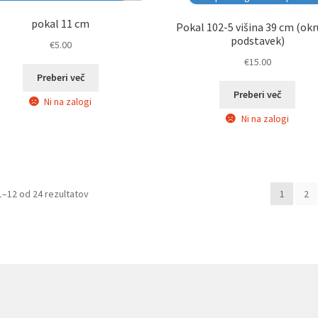
pokal 11 cm
Pokal 102-5 višina 39 cm (ok
podstavek)
€
5.00
€
15.00
Preberi več
Preberi več
Ni na zalogi
Ni na zalogi
Razvrščeno
1–12 od 24 rezultatov
1
2
po
datumu