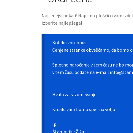
Najcenejši pokali! Napisno ploščico vam izde
izberite najlepšega!
Kolektivni dopust
Cenjene stranke obveščamo, da bomo od
Spletno naročanje v tem času ne bo mog
v tem času oddate na e-mail info@stamp
Hvala za razumevanje
Kmalu vam bomo spet na voljo
lp
Štampiljke Žiža