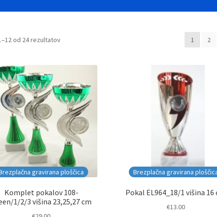
Razvrščeno
1–12 od 24 rezultatov
1
2
po
datumu
Brezplačna gravirana ploščica
Brezplačna gravirana ploščic
Komplet pokalov 108-
Pokal EL964_18/1 višina 16
een/1/2/3 višina 23,25,27 cm
€
13.00
€
29.00