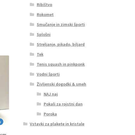
Ribištvo
Rokomet
Smučanje in zimski športi
Splošni
Streljanje, pikado, biljard
Tek
Tenis squash in pinkponk
Vodni športi
Življenski dogodki & smeh
NAJ naj
Pokali za rojstni dan
Poroka
a
Vstavki za plakete in kristale
2 cm