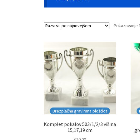
Prikazovanje 
Brezplačna gravirana ploščica
Komplet pokalov 503/1/2/3 višina
15,17,19 cm
gr
€
20.00