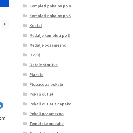
Kompleti pokalov po 4
Kompleti pokalov po 5
Kristal
Medalje kompleti po 3
Medalje posamezno
Okvirji
Ostale storitve
Plakete
Ploščice za pokale
Pokali outlet
Pokali outlet z napako
a
Pokali posamezno
 cm
Tematske medalje