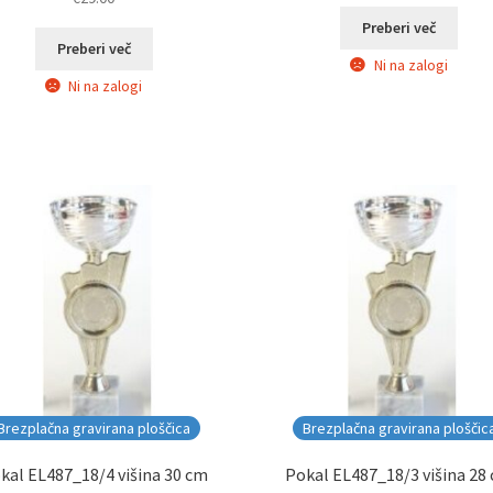
Preberi več
Preberi več
Ni na zalogi
Ni na zalogi
Brezplačna gravirana ploščica
Brezplačna gravirana ploščic
kal EL487_18/4 višina 30 cm
Pokal EL487_18/3 višina 28