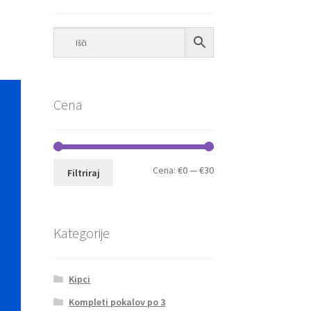
Cena
Min
Max
Cena:
€0
—
€30
Filtriraj
cena
cena
Kategorije
Kipci
Kompleti pokalov po 3