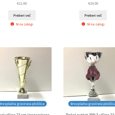
€
22.00
€
20.00
Preberi več
Preberi več
Ni na zalogi
Ni na zalogi
Brezplačna gravirana ploščica
Brezplačna gravirana ploščic
al višina 23 cm (popraskana
Pokal outlet 309/1 višina 2