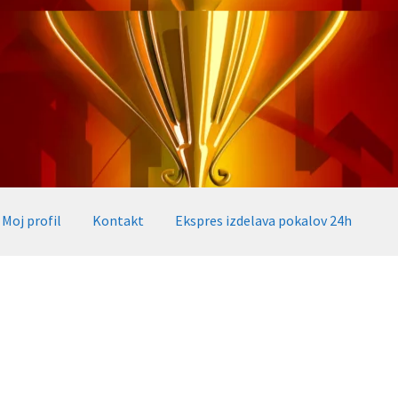
Moj profil
Kontakt
Ekspres izdelava pokalov 24h
okalov 24h
Embed iList
Galerija medalje
Galerija pokali
alov, medalj, plaket
Katalog pokalov in medalj
Košarica
Moj profil
takt
Zaključek nakupa