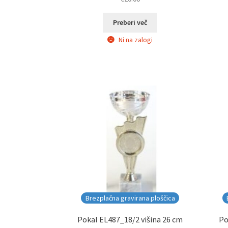
Preberi več
Ni na zalogi
Brezplačna gravirana ploščica
Pokal EL487_18/2 višina 26 cm
Po