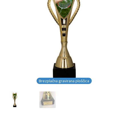
Brezplačna gravirana ploščica