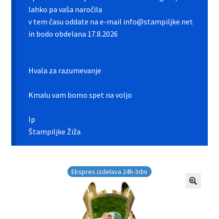
Galerija pokali
lahko pa vaša naročila
v tem času oddate na e-mail info@stampiljke.net
Galerija športnih vstavkov
in bodo obdelana 17.8.2026
Hitra izdelava pokalov, medalj, plaket
Hvala za razumevanje
Katalog pokalov in medalj
Kmalu vam bomo spet na voljo
Košarica
lp
Moj profil
Štampiljke Žiža
Pogoji poslovanja in piškotki
Ekspres izdelava 24h-3dni
Pokali.net Kontakt
Zaključek nakupa