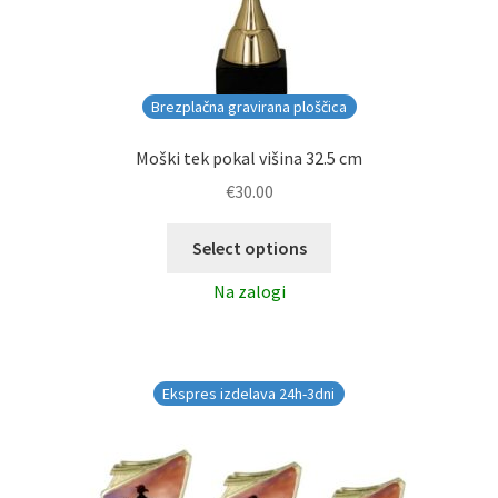
Brezplačna gravirana ploščica
Moški tek pokal višina 32.5 cm
€
30.00
Select options
Na zalogi
Ekspres izdelava 24h-3dni