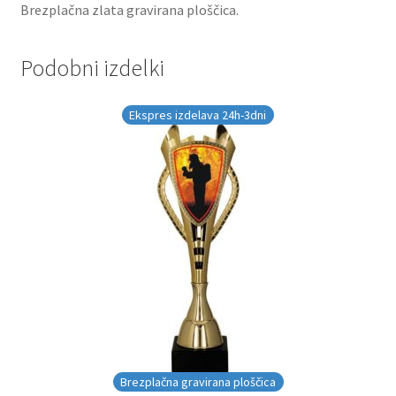
Brezplačna zlata gravirana ploščica.
Podobni izdelki
Ekspres izdelava 24h-3dni
Brezplačna gravirana ploščica