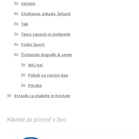
Splošni
Streljanje, pikado, biljard
Tek
Tenis squash in pinkponk
Vodni športi
Življenski dogodki & smeh
NAJ naj
Pokali za rojstni dan
Poroka
Vstavki za plakete in kristale
Kliknite za pomoč v živo