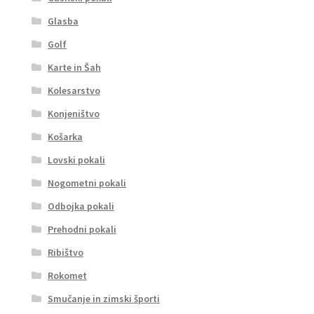
Glasba
Golf
Karte in Šah
Kolesarstvo
Konjeništvo
Košarka
Lovski pokali
Nogometni pokali
Odbojka pokali
Prehodni pokali
Ribištvo
Rokomet
Smučanje in zimski športi