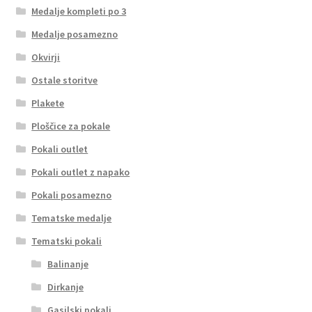
Medalje kompleti po 3
Medalje posamezno
Okvirji
Ostale storitve
Plakete
Ploščice za pokale
Pokali outlet
Pokali outlet z napako
Pokali posamezno
Tematske medalje
Tematski pokali
Balinanje
Dirkanje
Gasilski pokali