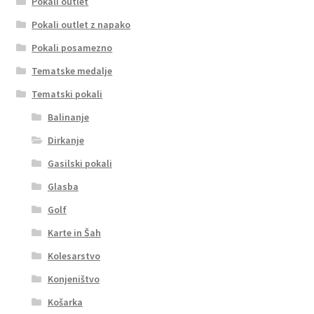
Pokali outlet
Pokali outlet z napako
Pokali posamezno
Tematske medalje
Tematski pokali
Balinanje
Dirkanje
Gasilski pokali
Glasba
Golf
Karte in Šah
Kolesarstvo
Konjeništvo
Košarka