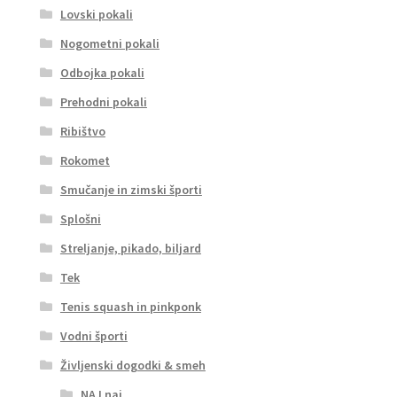
Lovski pokali
Nogometni pokali
Odbojka pokali
Prehodni pokali
Ribištvo
Rokomet
Smučanje in zimski športi
Splošni
Streljanje, pikado, biljard
Tek
Tenis squash in pinkponk
Vodni športi
Življenski dogodki & smeh
NAJ naj