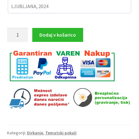
POKAL
Dodaj v košarico
DIRKANJE
višina
30
cm
količina
Kategoriji:
Dirkanje
,
Tematski pokali