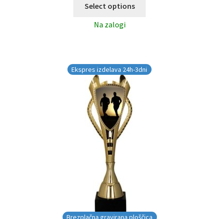
Select options
Na zalogi
Ekspres izdelava 24h-3dni
Brezplačna gravirana ploščica