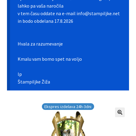
Galerija pokali
lahko pa vaša naročila
v tem času oddate na e-mail info@stampiljke.net
Galerija športnih vstavkov
in bodo obdelana 17.8.2026
Hitra izdelava pokalov, medalj, plaket
Hvala za razumevanje
Katalog pokalov in medalj
Kmalu vam bomo spet na voljo
Košarica
lp
Moj profil
Štampiljke Žiža
Pogoji poslovanja in piškotki
Ekspres izdelava 24h-3dni
Pokali.net Kontakt
Zaključek nakupa