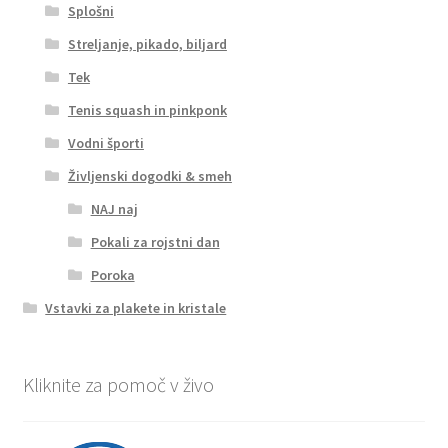
Splošni
Streljanje, pikado, biljard
Tek
Tenis squash in pinkponk
Vodni športi
Življenski dogodki & smeh
NAJ naj
Pokali za rojstni dan
Poroka
Vstavki za plakete in kristale
Kliknite za pomoč v živo