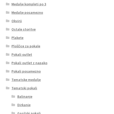
Medalje kompleti po 3
Medalje posamezno
Okvirji
Ostale storitve
Plakete
Ploščice za pokale
Pokali outlet
Pokali outlet z napako
Pokali posamezno
Tematske medalje
Tematski pokali
Balinanje
Dirkanje
Gasilski pokali