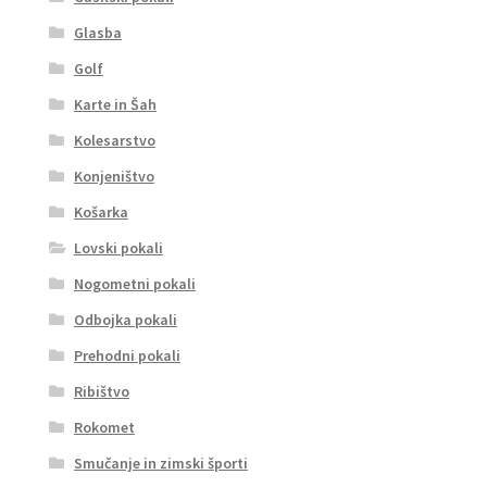
Glasba
Golf
Karte in Šah
Kolesarstvo
Konjeništvo
Košarka
Lovski pokali
Nogometni pokali
Odbojka pokali
Prehodni pokali
Ribištvo
Rokomet
Smučanje in zimski športi