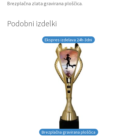
Brezplačna zlata gravirana ploščica.
Podobni izdelki
Ekspres izdelava 24h-3dni
Brezplačna gravirana ploščica