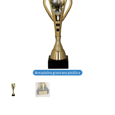
Brezplačna gravirana ploščica