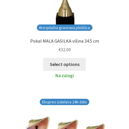
Brezplačna gravirana ploščica
Pokal MALA GASILKA višina 34.5 cm
€
32.00
Select options
Na zalogi
Ekspres izdelava 24h-3dni