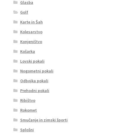
Glasba
Golf
Karte in Šah
Kolesarstvo
Konjeništvo
Košarka
Lovski pokali
Nogometni pokali
Odbojka pokali
Prehodni pokali
Ribištvo
Rokomet
Smučanje in zimski športi
Splošni