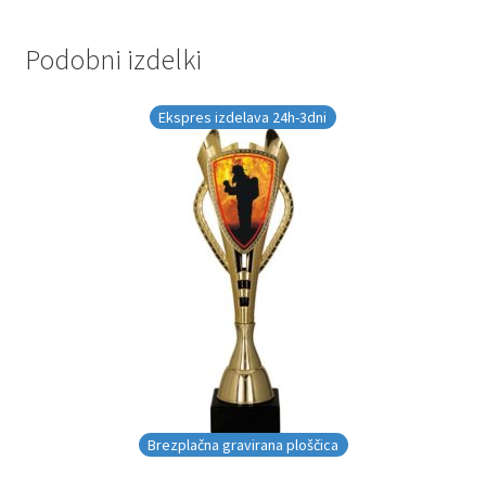
Podobni izdelki
Ekspres izdelava 24h-3dni
Brezplačna gravirana ploščica