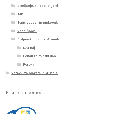
Streljanje, pikado, biljard
Tek
Tenis squash in pinkponk
Vodni športi
Življenski dogodki & smeh
NAJ naj
Pokali za rojstni dan
Poroka
Vstavki za plakete in kristale
Kliknite za pomoč v živo