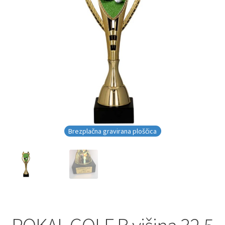
Brezplačna gravirana ploščica