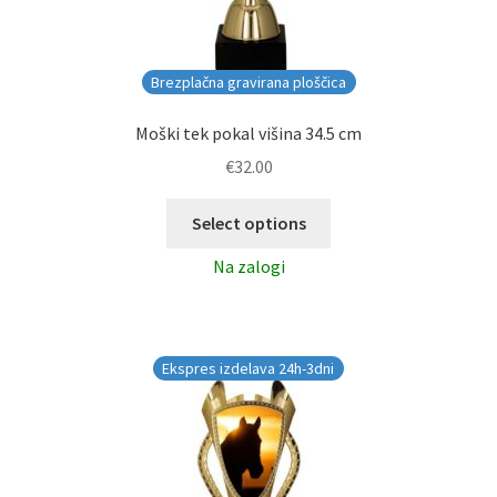
Brezplačna gravirana ploščica
Moški tek pokal višina 34.5 cm
€
32.00
Select options
Na zalogi
Ekspres izdelava 24h-3dni