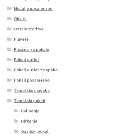
Medalje posamezno
Okvirji
Ostale storitve
Plakete
Ploščice za pokale
Pokali outlet
Pokali outlet z napako
Pokali posamezno
Tematske medalje
Tematski pokali
Balinanje
Dirkanje
Gasilski pokali