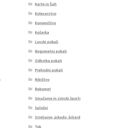
Karte in Šah
Kolesarstvo
Konjeništvo
Košarka
Lovski pokali
Nogometni pokali
Odbojka pokali
Prehodni pokali
Ribištvo
Rokomet
Smučanje in zimski športi
Splošni
Streljanje, pikado, biljard
Tek