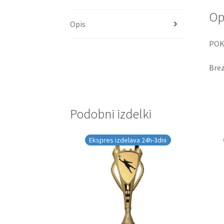
Op
Opis
POK
Brez
Podobni izdelki
Ekspres izdelava 24h-3dni