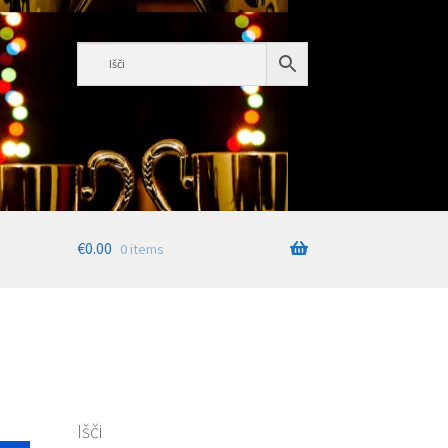
€
0.00
0 items
Išči