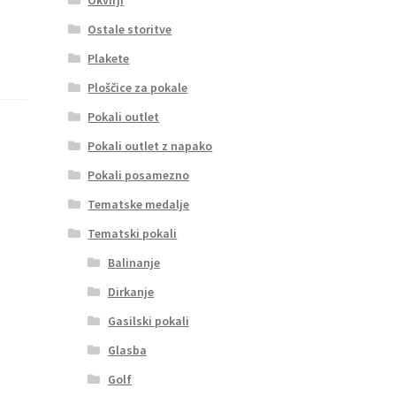
Ostale storitve
Plakete
Ploščice za pokale
Pokali outlet
Pokali outlet z napako
Pokali posamezno
Tematske medalje
Tematski pokali
Balinanje
Dirkanje
Gasilski pokali
Glasba
Golf