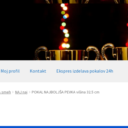
Moj profil
Kontakt
Ekspres izdelava pokalov 24h
okalov 24h
Embed iList
Galerija medalje
Galerija pokali
 & smeh
NAJ naj
POKAL NAJBOLJŠA PEVKA višina 32.5 cm
alov, medalj, plaket
Katalog pokalov in medalj
Košarica
Moj profil
takt
Zaključek nakupa