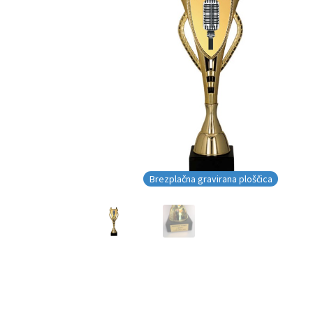
Brezplačna gravirana ploščica