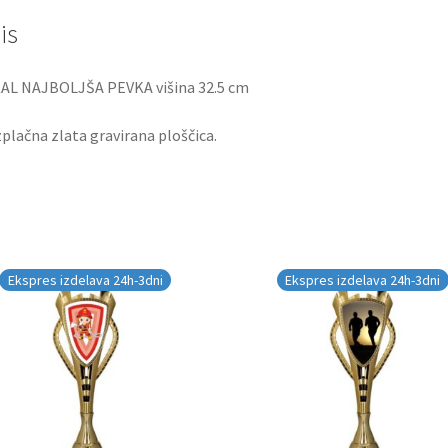
is
AL NAJBOLJŠA PEVKA višina 32.5 cm
plačna zlata gravirana ploščica.
Ekspres izdelava 24h-3dni
Ekspres izdelava 24h-3dni