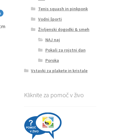
Tenis squash in pinkponk
a
Vodni športi
 cm
Življenski dogodki & smeh
NAJ naj
Pokali za rojstni dan
Poroka
Vstavki za plakete in kristale
Kliknite za pomoč v živo