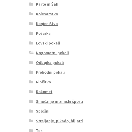
Karte in Šah
Kolesarstvo
Konjeništvo
Košarka
Lovski pokali
Nogometni pokali
Odbojka pokali
Prehodni pokali
Ribištvo
Rokomet
Smučanje in zimski športi
Splošni
Streljanje, pikado, biljard
Tek