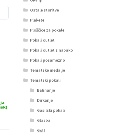
Ostale storitve
Plakete
Ploščice za pokale
Pokali outlet
Pokali outlet z napako
Pokali posamezno
Tematske medalje
Tematski pokali
Balinanje
Dirkanje
Gasilski pokali
Glasba
Golf