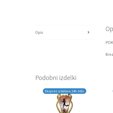
Op
Opis
POKA
Brez
Podobni izdelki
Ekspres izdelava 24h-3dni