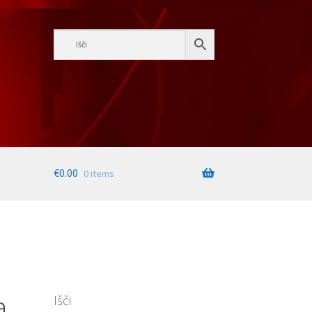
€
0.00
0 items
a
Išči