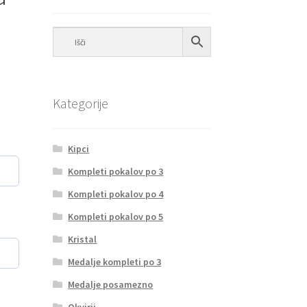
Kategorije
Kipci
Kompleti pokalov po 3
Kompleti pokalov po 4
Kompleti pokalov po 5
Kristal
Medalje kompleti po 3
Medalje posamezno
Okvirji