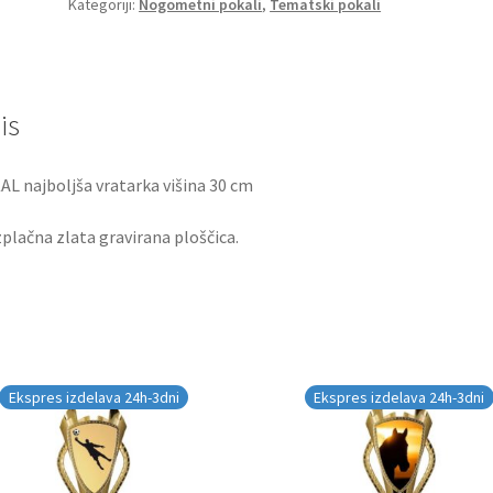
Kategoriji:
Nogometni pokali
,
Tematski pokali
is
L najboljša vratarka višina 30 cm
plačna zlata gravirana ploščica.
Ekspres izdelava 24h-3dni
Ekspres izdelava 24h-3dni