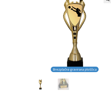
Brezplačna gravirana ploščica