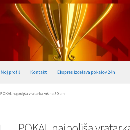
Moj profil
Kontakt
Ekspres izdelava pokalov 24h
okalov 24h
Embed iList
Galerija medalje
Galerija pokali
POKAL najboljša vratarka višina 30 cm
alov, medalj, plaket
Katalog pokalov in medalj
Košarica
Moj profil
takt
Zaključek nakupa
POKAL najboljša vratark