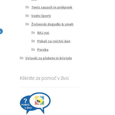
Tenis squash in pinkponk
Vodni športi
Življenski dogodki & smeh
a
NAJ naj
Pokali za rojstni dan
Poroka
Vstavki za plakete in kristale
Kliknite za pomoč v živo