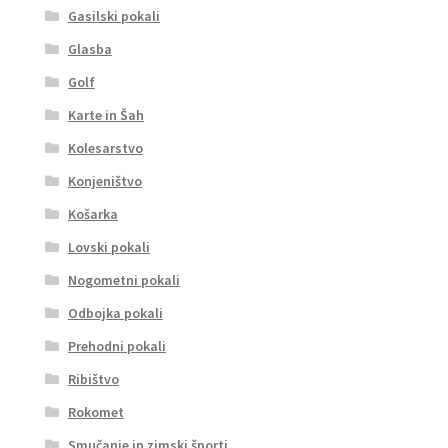
Gasilski pokali
Glasba
Golf
Karte in Šah
Kolesarstvo
Konjeništvo
Košarka
Lovski pokali
Nogometni pokali
Odbojka pokali
Prehodni pokali
Ribištvo
Rokomet
Smučanje in zimski športi