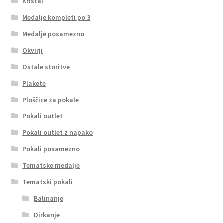
Kristal
Medalje kompleti po 3
Medalje posamezno
Okvirji
Ostale storitve
Plakete
Ploščice za pokale
Pokali outlet
Pokali outlet z napako
Pokali posamezno
Tematske medalje
Tematski pokali
Balinanje
Dirkanje