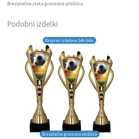
Brezplačna zlata gravirana ploščica.
Podobni izdelki
Ekspres izdelava 24h-3dni
Brezplačna gravirana ploščica