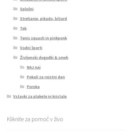
Splošni
Streljanje, pikado, biljard
Tek
Tenis squash in pinkponk
Vodni športi
Življenski dogodki & smeh
NAJ naj
Pokali za rojstni dan
Poroka
Vstavki za plakete in kristale
Kliknite za pomoč v živo