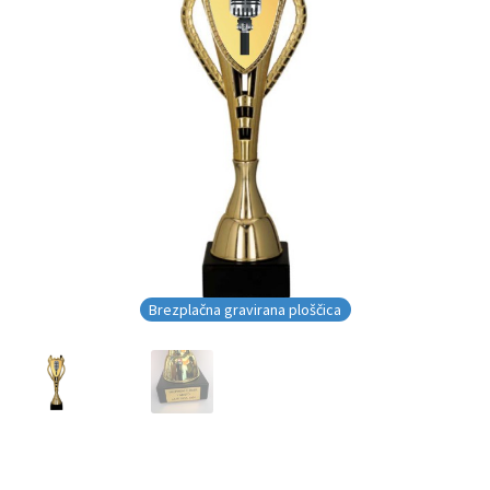
Brezplačna gravirana ploščica