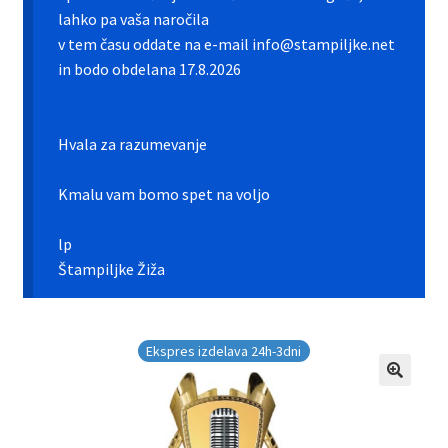
Galerija pokali
lahko pa vaša naročila
v tem času oddate na e-mail info@stampiljke.net
Galerija športnih vstavkov
in bodo obdelana 17.8.2026
Hitra izdelava pokalov, medalj, plaket
Hvala za razumevanje
Katalog pokalov in medalj
Kmalu vam bomo spet na voljo
Košarica
lp
Moj profil
Štampiljke Žiža
Pogoji poslovanja in piškotki
Ekspres izdelava 24h-3dni
Pokali.net Kontakt
Zaključek nakupa