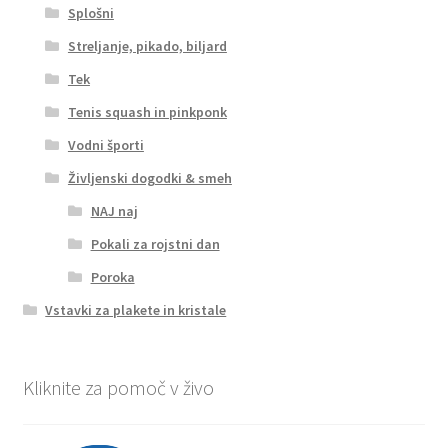
Splošni
Streljanje, pikado, biljard
Tek
Tenis squash in pinkponk
Vodni športi
Življenski dogodki & smeh
NAJ naj
Pokali za rojstni dan
Poroka
Vstavki za plakete in kristale
Kliknite za pomoč v živo