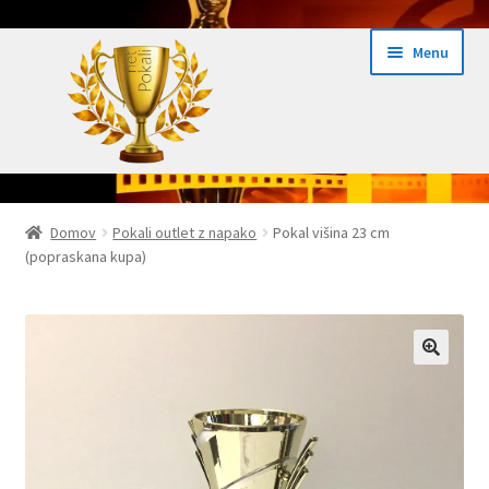
Skip
Skip
Menu
to
to
navigation
content
Domov
Domov
Pokali outlet z napako
Pokal višina 23 cm
(popraskana kupa)
Domov Pokali.net
Ekspres izdelava pokalov 24h
Embed iList
Galerija medalje