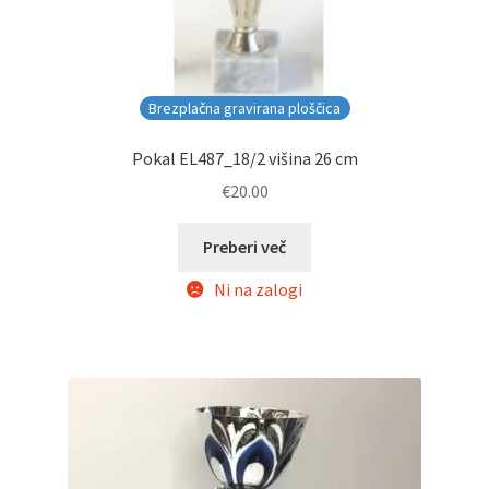
Brezplačna gravirana ploščica
Pokal EL487_18/2 višina 26 cm
€
20.00
Preberi več
Ni na zalogi