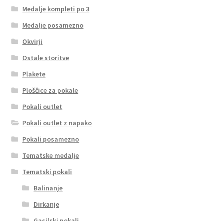
Medalje kompleti po 3
Medalje posamezno
Okvirji
Ostale storitve
Plakete
Ploščice za pokale
Pokali outlet
Pokali outlet z napako
Pokali posamezno
Tematske medalje
Tematski pokali
Balinanje
Dirkanje
Gasilski pokali