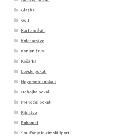
Glasba
Golf
Karte in Šah
Kolesarstvo
Konjeništvo
Košarka
Lovski pokali
Nogometni pokali
Odbojka pokali
Prehodni pokali
Ribištvo
Rokomet
Smučanje in zimski športi