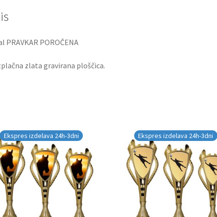
is
al PRAVKAR POROČENA
plačna zlata gravirana ploščica.
Ekspres izdelava 24h-3dni
Ekspres izdelava 24h-3dni