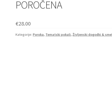
POROČENA
€
28.00
Kategorije:
Poroka
,
Tematski pokali
,
Življenski dogodki & sme