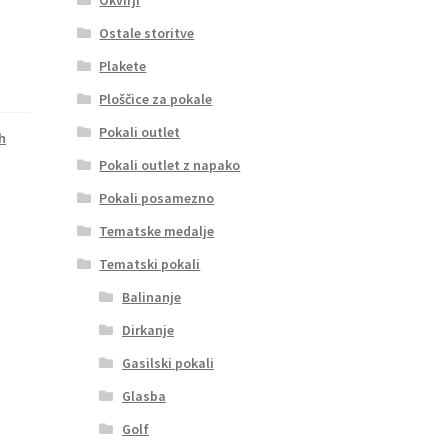
Ostale storitve
Plakete
Ploščice za pokale
Pokali outlet
h
Pokali outlet z napako
Pokali posamezno
Tematske medalje
Tematski pokali
Balinanje
Dirkanje
Gasilski pokali
Glasba
Golf