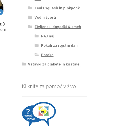
Tenis squash in pinkponk
a
Vodni športi
t 3
Življenski dogodki & smeh
0 cm
NAJ naj
Pokali za rojstni dan
Poroka
Vstavki za plakete in kristale
Kliknite za pomoč v živo