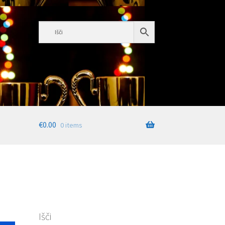
€
0.00
0 items
Išči