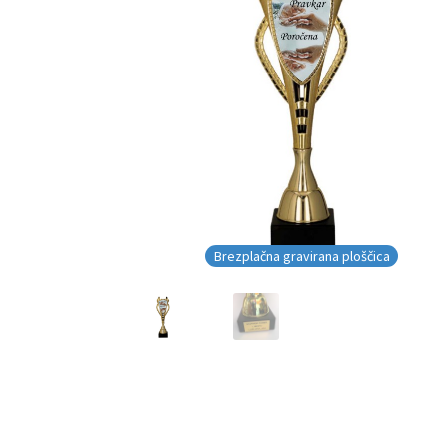
Brezplačna gravirana ploščica