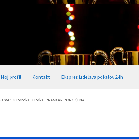
Moj profil
Kontakt
Ekspres izdelava pokalov 24h
okalov 24h
Embed iList
Galerija medalje
Galerija pokali
 & smeh
Poroka
Pokal PRAVKAR POROČENA
alov, medalj, plaket
Katalog pokalov in medalj
Košarica
Moj profil
takt
Zaključek nakupa