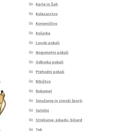
Karte in Šah
Kolesarstvo
Konjeništvo
Košarka
Lovski pokali
Nogometni pokali
Odbojka pokali
Prehodni pokali
Ribištvo
Rokomet
Smučanje in zimski športi
Splošni
Streljanje, pikado, biljard
Tek