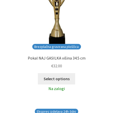
Brezplačna gravirana ploščica
Pokal NAJ GASILKA višina 34.5 cm
€
32.00
Select options
Na zalogi
Ekspres izdelava 24h-3dni