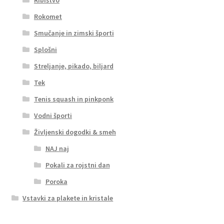
Ribištvo
Rokomet
Smučanje in zimski športi
Splošni
Streljanje, pikado, biljard
Tek
Tenis squash in pinkponk
Vodni športi
Življenski dogodki & smeh
NAJ naj
Pokali za rojstni dan
Poroka
Vstavki za plakete in kristale