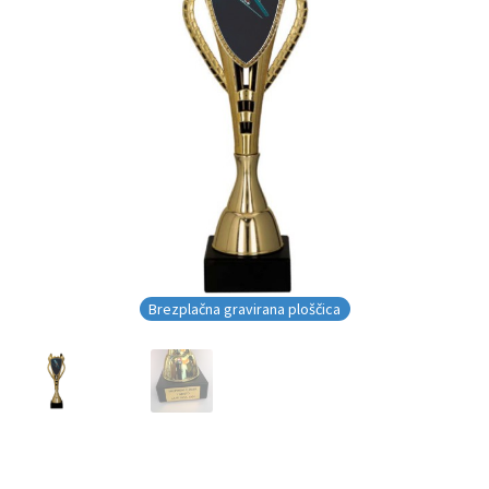
Brezplačna gravirana ploščica