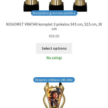
Brezplačna gravirana ploščica
NOGOMET VRATAR komplet 3 pokalov 34.5 cm, 32.5 cm, 30
cm
€
56.00
Select options
Na zalogi
Ekspres izdelava 24h-3dni