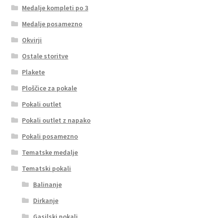
Medalje kompleti po 3
Medalje posamezno
Okvirji
Ostale storitve
Plakete
Ploščice za pokale
Pokali outlet
Pokali outlet z napako
Pokali posamezno
Tematske medalje
Tematski pokali
Balinanje
Dirkanje
Gasilski pokali