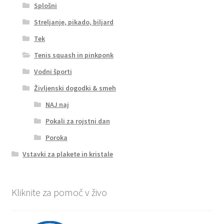
Splošni
Streljanje, pikado, biljard
Tek
Tenis squash in pinkponk
Vodni športi
Življenski dogodki & smeh
NAJ naj
Pokali za rojstni dan
Poroka
Vstavki za plakete in kristale
Kliknite za pomoč v živo