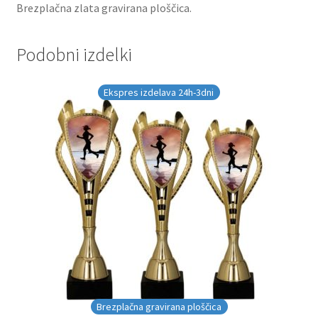
Brezplačna zlata gravirana ploščica.
Podobni izdelki
Ekspres izdelava 24h-3dni
Brezplačna gravirana ploščica