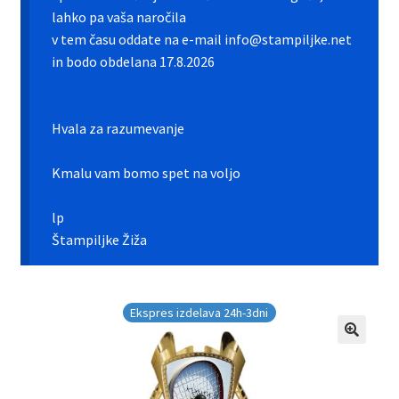
Galerija pokali
lahko pa vaša naročila
v tem času oddate na e-mail info@stampiljke.net
Galerija športnih vstavkov
in bodo obdelana 17.8.2026
Hitra izdelava pokalov, medalj, plaket
Hvala za razumevanje
Katalog pokalov in medalj
Kmalu vam bomo spet na voljo
Košarica
lp
Moj profil
Štampiljke Žiža
Pogoji poslovanja in piškotki
Ekspres izdelava 24h-3dni
Pokali.net Kontakt
Zaključek nakupa