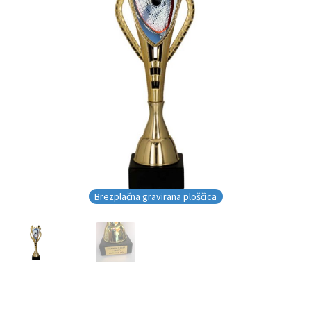
Brezplačna gravirana ploščica