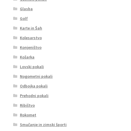
Glasba
Golf
Karte in Šah
Kolesarstvo
Konjeništvo
Košarka
Lovski pokali
Nogometni pokali
Odbojka pokali
Prehodni pokali
Ribištvo
Rokomet
Smučanje in zimski športi