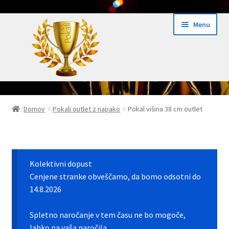
Skip
Skip
Menu
to
to
navigation
content
Domov
Domov
Pokali outlet z napako
Pokal višina 38 cm outlet
Domov Pokali.net
Ekspres izdelava pokalov 24h
Kolektivni dopust
Embed iList
Cenjene stranke obveščamo, da bomo odsotni do
14.8.2026
Galerija medalje
Spletno naročanje v tem času ne bo mogoče,
lahko pa vaša naročila