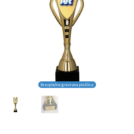
Brezplačna gravirana ploščica