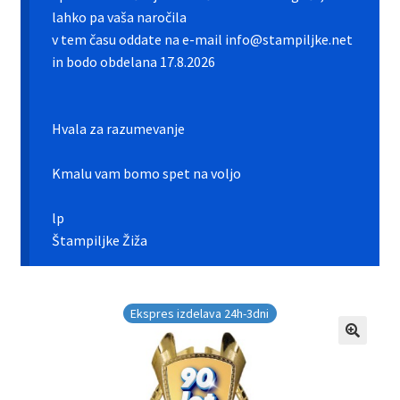
Galerija pokali
lahko pa vaša naročila
v tem času oddate na e-mail info@stampiljke.net
Galerija športnih vstavkov
in bodo obdelana 17.8.2026
Hitra izdelava pokalov, medalj, plaket
Hvala za razumevanje
Katalog pokalov in medalj
Kmalu vam bomo spet na voljo
Košarica
lp
Moj profil
Štampiljke Žiža
Pogoji poslovanja in piškotki
Ekspres izdelava 24h-3dni
Pokali.net Kontakt
Zaključek nakupa