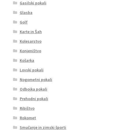
Gasilski pokali
Glasba
Golf
Karte in Šah
Kolesarstvo
Konjeništvo
Košarka
Lovski pokali
Nogometni pokali
Odbojka pokali
Prehodni pokali
Ribištvo
Rokomet
Smučanje in zimski športi