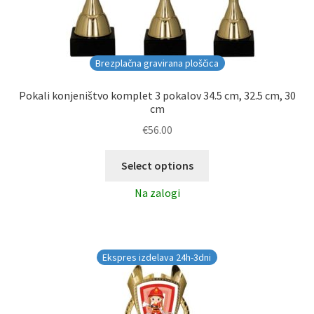
Brezplačna gravirana ploščica
Pokali konjeništvo komplet 3 pokalov 34.5 cm, 32.5 cm, 30
cm
€
56.00
Select options
Na zalogi
Ekspres izdelava 24h-3dni