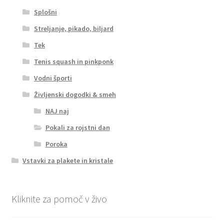
Splošni
Streljanje, pikado, biljard
Tek
Tenis squash in pinkponk
Vodni športi
Življenski dogodki & smeh
NAJ naj
Pokali za rojstni dan
Poroka
Vstavki za plakete in kristale
Kliknite za pomoč v živo