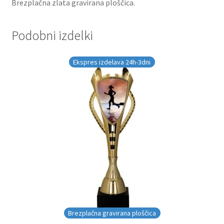
Brezplačna zlata gravirana ploščica.
Podobni izdelki
Ekspres izdelava 24h-3dni
Brezplačna gravirana ploščica